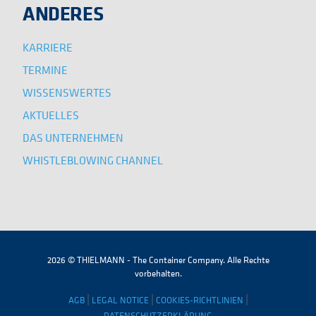
ANDERES
KARRIERE
TERMINE
WISSENSWERTES
AKTUELLES
DAS UNTERNEHMEN
WHISTLEBLOWING CHANNEL
2026 © THIELMANN - The Container Company. Alle Rechte
vorbehalten.
|
|
|
AGB
LEGAL NOTICE
COOKIES-RICHTLINIEN
DATENSCHUTZERKLÄRUNG