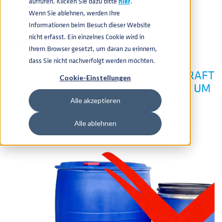
aufrufen. Klicken Sie dazu bitte
hier
.
Wenn Sie ablehnen, werden Ihre
CHEMIE
,
KERNENERGIE
,
FARBEN UND LACKE
,
PHARMAZIE
,
Informationen beim Besuch dieser Website
PRODUKTE
,
BATTERIE
,
PRESS
26.06.2025 15:23:13
nicht erfasst. Ein einzelnes Cookie wird in
Ihrem Browser gesetzt, um daran zu erinnern,
dass Sie nicht nachverfolgt werden möchten.
GESETZ TRITT IM JANUAR 2026 IN KRAFT
Cookie-Einstellungen
– WENDEN SIE SICH AN THIELMANN, UM
SICHERZUGEHEN, DASS SIE
Alle akzeptieren
VORBEREITET SIND
Alle ablehnen