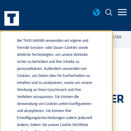
AKTUELLES
FRANKREICH VERBIETET KUNSTSTOFFBEHÄLTER
home
navigate_next
navigate_next
Bei THIELMANN verwenden wir eigene und
FÜR BRANDFÄHIGE STOFFE
fremde Session- oder Dauer-Cookies sowie
ähnliche Technologien, um unsere Website
sicher zu betreiben und ihre Inhalte zu
FRANKREICH
personalisieren. Außerdem verwenden wir
Cookies, um Daten über Ihr Surfverhalten zu
VERBIETET
erhalten und zu analysieren, sowie um unsere
Werbung an Ihren Geschmack und Ihre
KUNSTSTOFFBEHÄLTER
Vorlieben anzupassen. Sie können die
Verwendung von Cookies unten konfigurieren
FÜR BRANDFÄHIGE
und akzeptieren. Sie können Ihre
Einwilligungsentscheidungen zudem jederzeit
STOFFE
ändern, indem Sie unsere Cookie-Richtlinie