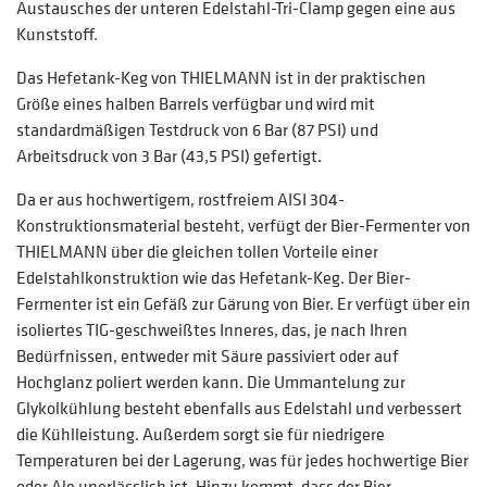
Austausches der unteren Edelstahl-Tri-Clamp gegen eine aus
Kunststoff.
Das Hefetank-Keg von THIELMANN ist in der praktischen
Größe eines halben Barrels verfügbar und wird mit
standardmäßigen Testdruck von 6 Bar (87 PSI) und
Arbeitsdruck von 3 Bar (43,5 PSI) gefertigt.
Da er aus hochwertigem, rostfreiem AISI 304-
Konstruktionsmaterial besteht, verfügt der Bier-Fermenter von
THIELMANN über die gleichen tollen Vorteile einer
Edelstahlkonstruktion wie das Hefetank-Keg. Der Bier-
Fermenter ist ein Gefäß zur Gärung von Bier. Er verfügt über ein
isoliertes TIG-geschweißtes Inneres, das, je nach Ihren
Bedürfnissen, entweder mit Säure passiviert oder auf
Hochglanz poliert werden kann. Die Ummantelung zur
Glykolkühlung besteht ebenfalls aus Edelstahl und verbessert
die Kühlleistung. Außerdem sorgt sie für niedrigere
Temperaturen bei der Lagerung, was für jedes hochwertige Bier
oder Ale unerlässlich ist. Hinzu kommt, dass der Bier-