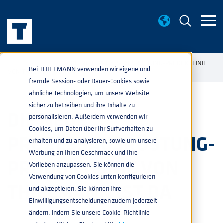
AKTUELLES
DIE NEUE PROZESSAUSRÜSTUNG-PRODUKTLINIE
home
navigate_next
navigate_next
Bei THIELMANN verwenden wir eigene und
VON THIELMANN IST DA
fremde Session- oder Dauer-Cookies sowie
ähnliche Technologien, um unsere Website
sicher zu betreiben und ihre Inhalte zu
DIE NEUE
personalisieren. Außerdem verwenden wir
Cookies, um Daten über Ihr Surfverhalten zu
PROZESSAUSRÜSTUNG-
erhalten und zu analysieren, sowie um unsere
Werbung an Ihren Geschmack und Ihre
PRODUKTLINIE VON
Vorlieben anzupassen. Sie können die
Verwendung von Cookies unten konfigurieren
THIELMANN IST DA
und akzeptieren. Sie können Ihre
Einwilligungsentscheidungen zudem jederzeit
ändern, indem Sie unsere Cookie-Richtlinie
GETRÄNKE
,
PRODUKTE
28.10.2019 13:50:00