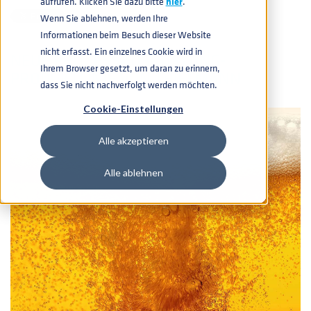
aufrufen. Klicken Sie dazu bitte
hier
.
Wenn Sie ablehnen, werden Ihre
Informationen beim Besuch dieser Website
nicht erfasst. Ein einzelnes Cookie wird in
NEUE PROZESSAUSRÜSTUNG-
Ihrem Browser gesetzt, um daran zu erinnern,
PRODUKTLINIE VON THIELMANN
dass Sie nicht nachverfolgt werden möchten.
Cookie-Einstellungen
Alle akzeptieren
Alle ablehnen