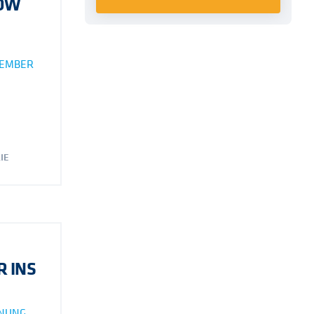
HOW
TEMBER
IE
R INS
FNUNG