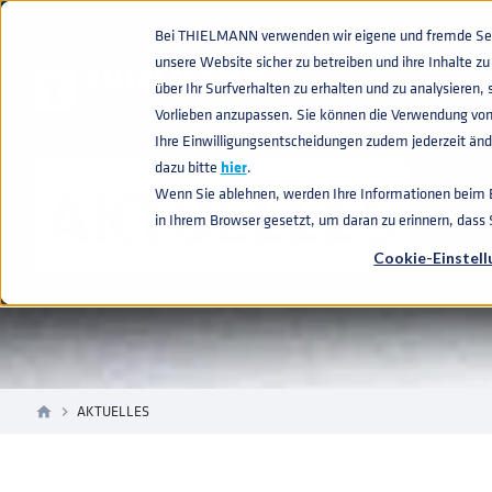
Bei THIELMANN verwenden wir eigene und fremde Sess
unsere Website sicher zu betreiben und ihre Inhalte 
über Ihr Surfverhalten zu erhalten und zu analysiere
Vorlieben anzupassen. Sie können die Verwendung von
Ihre Einwilligungsentscheidungen zudem jederzeit ände
dazu bitte
hier
.
AKTUELLES
Wenn Sie ablehnen, werden Ihre Informationen beim Be
in Ihrem Browser gesetzt, um daran zu erinnern, dass
Cookie-Einstel
AKTUELLES
home
navigate_next