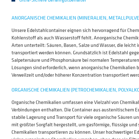
ANORGANISCHE CHEMIKALIEN (MINERALIEN, METALLPULVER
Unsere Edelstahlcontainer eignen sich hervorragend für Chem
Kohlenstoff als auch Wasserstoff fehlt. Anorganische Chemik
Arten unterteilt: Säuren, Basen, Salze und Wasser, die leicht 
transportiert werden können. Grundsätzlich ist Edelstahl ge
Salpetersäure und Phosphorsäure bei normalen Temperaturen 
Lösungen sind erforderlich, wenn anorganische Chemikalien b
Verweilzeit und/oder höherer Konzentration transportiert wer
ORGANISCHE CHEMIKALIEN (PETROCHEMIKALIEN, POLYALKOH
Organische Chemikalien umfassen eine Vielzahl von Chemikali
Verbindungen enthalten. Die Container aus austenitischem Ed
stabile Lagerung und Transport für viele organische Säuren u
mit größter Sorgfalt hergestellt, um gasförmige, flüssige und
Chemikalien transportieren zu können. Unser hochwertiger Ed