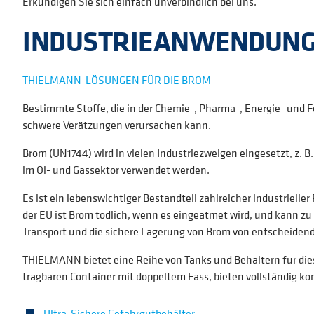
Erkundigen Sie sich einfach unverbindlich bei uns.
INDUSTRIEANWENDUN
THIELMANN-LÖSUNGEN FÜR DIE BROM
Bestimmte Stoffe, die in der Chemie-, Pharma-, Energie- und Fer
schwere Verätzungen verursachen kann.
Brom (UN1744) wird in vielen Industriezweigen eingesetzt, z. 
im Öl- und Gassektor verwendet werden.
Es ist ein lebenswichtiger Bestandteil zahlreicher industriell
der EU ist Brom tödlich, wenn es eingeatmet wird, und kann zu
Transport und die sichere Lagerung von Brom von entscheiden
THIELMANN bietet eine Reihe von Tanks und Behältern für die
tragbaren Container mit doppeltem Fass, bieten vollständig k
Ultra-Sichere Gefahrgutbehälter