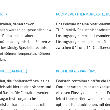
...)
POLYMERE (THERMOPLASTE, D
ikalien, denen sowohl
Das Polymer ist eine Matrixverbi
alien werden hauptsächlich in 4
THIELMANN Edelstahlcontainer si
in Edelstahlcontainern
Lösungspolymeren, die besonders
genüber anorganischen Säuren wie
Lösungspolymere in einem luftdi
beständig. Spezielle technische
zwischen 0 °C und 40 °C aufbewa
ei höherer Temperatur, höherer
den.
OLE, AMINE...)
KOSMETIKA & PARFÜMS
en, die Kohlenstoff bzw. seine
Edelstahlcontainer sind für die
elstahl bieten eine sichere und
Containerarten am besten geeigne
nd Basen. Die Container werden
viskosen Flüssigkeit oder eines F
 sogar feste organische
leicht transportiert werden könn
elstahl kann problemlos mit
optimale Konstruktionen, mit den