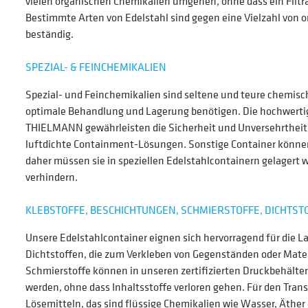
vielen organischen Chemikalien umgehen, ohne dass ein Filtr
Bestimmte Arten von Edelstahl sind gegen eine Vielzahl von 
beständig.
SPEZIAL- & FEINCHEMIKALIEN
Spezial- und Feinchemikalien sind seltene und teure chemisc
optimale Behandlung und Lagerung benötigen. Die hochwerti
THIELMANN gewährleisten die Sicherheit und Unversehrtheit 
luftdichte Containment-Lösungen. Sonstige Container können
daher müssen sie in speziellen Edelstahlcontainern gelagert w
verhindern.
KLEBSTOFFE, BESCHICHTUNGEN, SCHMIERSTOFFE, DICHTST
Unsere Edelstahlcontainer eignen sich hervorragend für die L
Dichtstoffen, die zum Verkleben von Gegenständen oder Mate
Schmierstoffe können in unseren zertifizierten Druckbehälter
werden, ohne dass Inhaltsstoffe verloren gehen. Für den Tran
Lösemitteln, das sind flüssige Chemikalien wie Wasser, Äther 