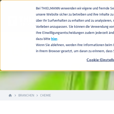
Bei THIELMANN verwenden wir eigene und fremde Sess
unsere Website sicher zu betreiben und ihre Inhalte 
über Ihr Surfverhalten zu erhalten und zu analysiere
Vorlieben anzupassen. Sie können die Verwendung von
Ihre Einwilligungsentscheidungen zudem jederzeit ände
dazu bitte
hier
.
CHEMIE INDUS
Wenn Sie ablehnen, werden Ihre Informationen beim Be
in Ihrem Browser gesetzt, um daran zu erinnern, dass
Cookie-Einstel
BRANCHEN
CHEMIE
home
navigate_next
navigate_next