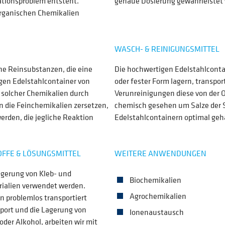
ationsproblem entsteht.
genaue Dosierung gewährleistet
organischen Chemikalien
WASCH- & REINIGUNGSMITTEL
he Reinsubstanzen, die eine
Die hochwertigen Edelstahlcont
gen Edelstahlcontainer von
oder fester Form lagern, transpor
solcher Chemikalien durch
Verunreinigungen diese von der O
 die Feinchemikalien zersetzen,
chemisch gesehen um Salze der S
erden, die jegliche Reaktion
Edelstahlcontainern optimal ge
OFFE & LÖSUNGSMITTEL
WEITERE ANWENDUNGEN
agerung von Kleb- und
Biochemikalien
rialien verwendet werden.
Agrochemikalien
n problemlos transportiert
sport und die Lagerung von
Ionenaustausch
oder Alkohol, arbeiten wir mit