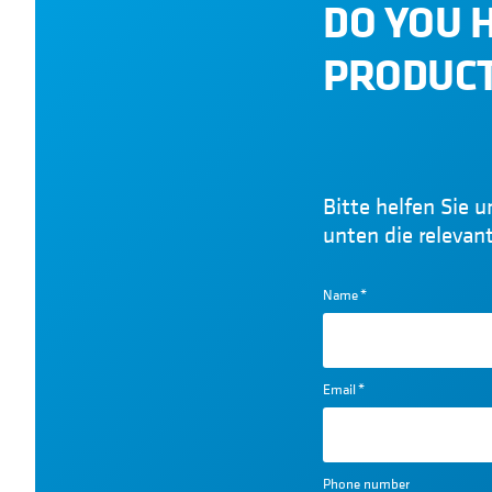
DO YOU 
PRODUCT
Bitte helfen Sie u
unten die relevan
Name
*
Email
*
Phone number