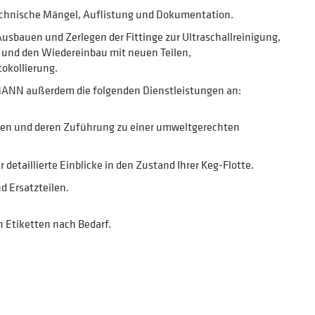
technische Mängel, Auflistung und Dokumentation.
Ausbauen und Zerlegen der Fittinge zur Ultraschallreinigung,
nd den Wiedereinbau mit neuen Teilen,
okollierung.
MANN außerdem die folgenden Dienstleistungen an:
len und deren Zuführung zu einer umweltgerechten
etaillierte Einblicke in den Zustand Ihrer Keg-Flotte.
 Ersatzteilen.
 Etiketten nach Bedarf.