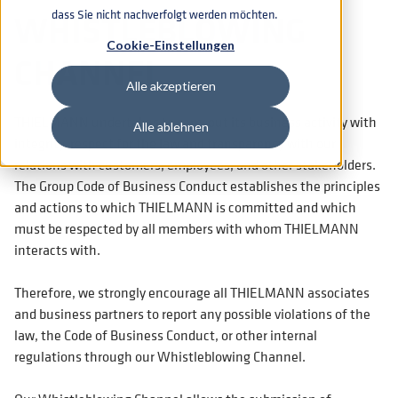
WHISTLEBLOWING
dass Sie nicht nachverfolgt werden möchten.
Cookie-Einstellungen
CHANNEL
Alle akzeptieren
THIELMANN undertakes to carry out its business activity with
Alle ablehnen
integrity, respect for the law and transparency with our
relations with customers, employees, and other stakeholders.
The Group Code of Business Conduct establishes the principles
and actions to which THIELMANN is committed and which
must be respected by all members with whom THIELMANN
interacts with.
Therefore, we strongly encourage all THIELMANN associates
and business partners to report any possible violations of the
law, the Code of Business Conduct, or other internal
regulations through our Whistleblowing Channel.