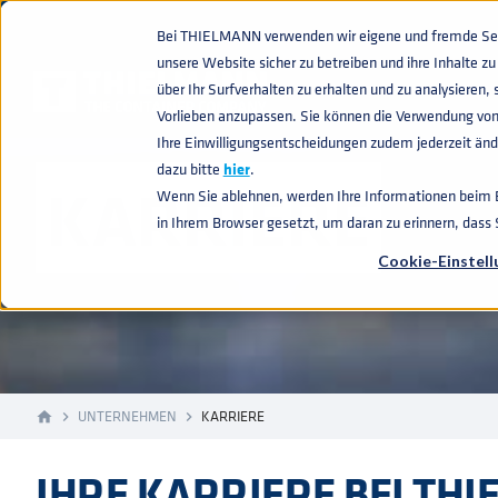
Bei THIELMANN verwenden wir eigene und fremde Sess
unsere Website sicher zu betreiben und ihre Inhalte 
über Ihr Surfverhalten zu erhalten und zu analysiere
Vorlieben anzupassen. Sie können die Verwendung von
Ihre Einwilligungsentscheidungen zudem jederzeit ände
dazu bitte
hier
.
KARRIERE
Wenn Sie ablehnen, werden Ihre Informationen beim Be
in Ihrem Browser gesetzt, um daran zu erinnern, dass
Cookie-Einstel
UNTERNEHMEN
KARRIERE
home
navigate_next
navigate_next
IHRE KARRIERE BEI TH