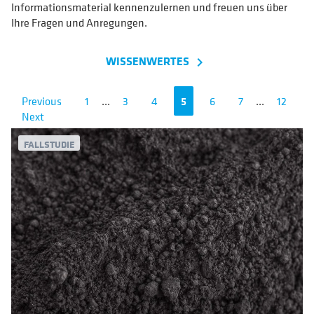
Informationsmaterial kennenzulernen und freuen uns über
Ihre Fragen und Anregungen.
WISSENWERTES
navigate_next
Previous
1
...
3
4
5
6
7
...
12
Next
FALLSTUDIE