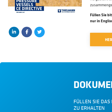
zusammengefas
Füllen Sie b
nur in Engli
HE
DOKUME
FÜLLEN SIE DA
ZU ERHALTEN