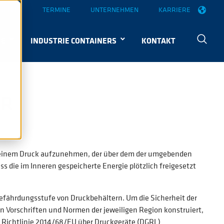
UELLES
TERMINE
UNTERNEHMEN
KARRIERE
KE
INDUSTRIE CONTAINERS
KONTAKT
ER
ter einem Druck aufzunehmen, der über dem der umgebenden
ss die im Inneren gespeicherte Energie plötzlich freigesetzt
Gefährdungsstufe von Druckbehältern. Um die Sicherheit der
Vorschriften und Normen der jeweiligen Region konstruiert,
r Richtlinie 2014/68/EU über Druckgeräte (DGRL)