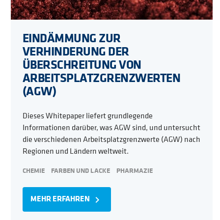
EINDÄMMUNG ZUR
VERHINDERUNG DER
ÜBERSCHREITUNG VON
ARBEITSPLATZGRENZWERTEN
(AGW)
Dieses Whitepaper liefert grundlegende
Informationen darüber, was AGW sind, und untersucht
die verschiedenen Arbeitsplatzgrenzwerte (AGW) nach
Regionen und Ländern weltweit.
CHEMIE
FARBEN UND LACKE
PHARMAZIE
MEHR ERFAHREN
navigate_next