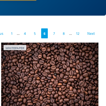
us
1
...
4
5
6
7
8
...
12
Next
WHITEPAPER