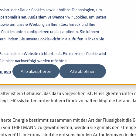
WISSENSWERTES
KATALOGS
AKT
ion- oder Dauer-Cookies sowie ähnliche Technologien, um
zu personalisieren. Außerdem verwenden wir Cookies, um Daten
n, sowie um unsere Werbung an Ihren Geschmack und Ihre
KEGS FÜR GETRAN
 Cookies unten konfigurieren und akzeptieren. Sie können
rn, indem Sie unsere Cookie-Richtlinie aufrufen. Klicken Sie
such dieser Website nicht erfasst. Ein einzelnes Cookie wird
ICHTLINIE DRUCKBEHÄLT
 Sie nicht nachverfolgt werden möchten.
lungen
Alle akzeptieren
Alle ablehnen
älter ist ein Gehäuse, das dazu vorgesehen ist, Flüssigkeiten un
egt. Flüssigkeiten unter hohem Druck zu halten birgt die Gefahr, da
cherte Energie bestimmt zusammen mit der Art der Flüssigkeit die 
r von THIELMANN zu gewährleisten, werden sie gemäß den strengen 
und geprüft. In Europa sind die entsprechenden Anforderungen in de