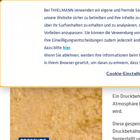
Bei THIELMANN verwenden wir eigene und fremde Sess
unsere Website sicher zu betreiben und ihre Inhalte 
WISSENWERTES
CE-RICHTLINIE DRUCKBEHÄLTER
home
navigate_next
navigate_next
über Ihr Surfverhalten zu erhalten und zu analysiere
Vorlieben anzupassen. Sie können die Verwendung von
Ihre Einwilligungsentscheidungen zudem jederzeit ände
dazu bitte
hier
.
📄
WHITEPAPER
Wenn Sie ablehnen, werden Ihre Informationen beim Be
CE-R
in Ihrem Browser gesetzt, um daran zu erinnern, dass
Cookie-Einstel
Ein Druckbeh
Atmosphäre li
wird.
Diese gespei
Druckbehälte
hergestellt 