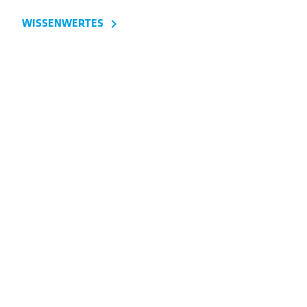
WISSENWERTES
navigate_next