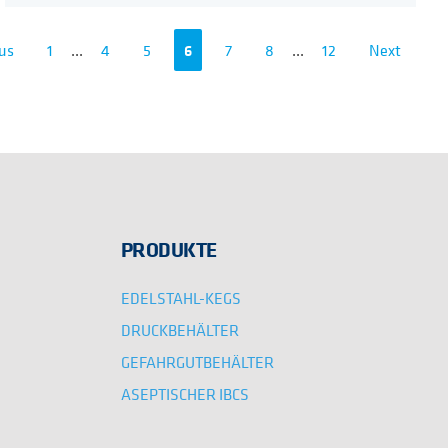
us
1
...
4
5
6
7
8
...
12
Next
PRODUKTE
EDELSTAHL-KEGS
DRUCKBEHÄLTER
GEFAHRGUTBEHÄLTER
ASEPTISCHER IBCS