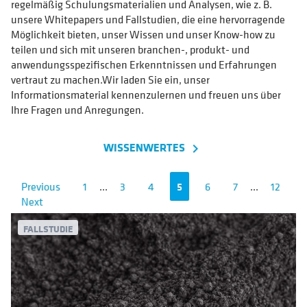
regelmäßig Schulungsmaterialien und Analysen, wie z. B.
unsere Whitepapers und Fallstudien, die eine hervorragende
Möglichkeit bieten, unser Wissen und unser Know-how zu
teilen und sich mit unseren branchen-, produkt- und
anwendungsspezifischen Erkenntnissen und Erfahrungen
vertraut zu machen.Wir laden Sie ein, unser
Informationsmaterial kennenzulernen und freuen uns über
Ihre Fragen und Anregungen.
WISSENWERTES
navigate_next
Previous
1
...
3
4
5
6
7
...
12
Next
FALLSTUDIE