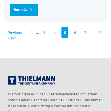
Ver más
navigate_next
Previous
1
...
3
4
5
6
7
...
12
Next
Weltweit gibt es in den unterschiedlichsten Industrien
ständig einen Bedarf an Container-Lösungen. Und immer
ist es wichtig, den richtigen Partner mit den besten