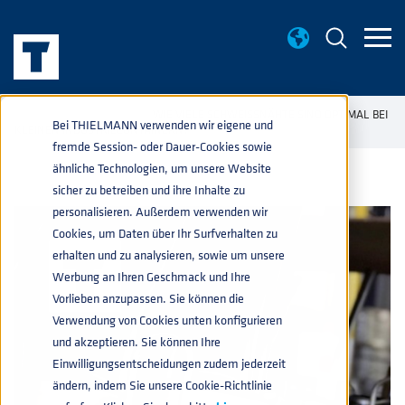
WISSENWERTES
WIE VIELE SCHWEISSNÄHTE SIND OPTIMAL BEI
home
navigate_next
navigate_next
Bei THIELMANN verwenden wir eigene und
KLEINEN INDUSTRIECONTAINERN?
fremde Session- oder Dauer-Cookies sowie
ähnliche Technologien, um unsere Website
sicher zu betreiben und ihre Inhalte zu
personalisieren. Außerdem verwenden wir
Cookies, um Daten über Ihr Surfverhalten zu
erhalten und zu analysieren, sowie um unsere
Werbung an Ihren Geschmack und Ihre
Vorlieben anzupassen. Sie können die
Verwendung von Cookies unten konfigurieren
und akzeptieren. Sie können Ihre
Einwilligungsentscheidungen zudem jederzeit
ändern, indem Sie unsere Cookie-Richtlinie