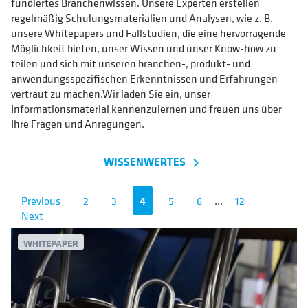
fundiertes Branchenwissen. Unsere Experten erstellen
regelmäßig Schulungsmaterialien und Analysen, wie z. B.
unsere Whitepapers und Fallstudien, die eine hervorragende
Möglichkeit bieten, unser Wissen und unser Know-how zu
teilen und sich mit unseren branchen-, produkt- und
anwendungsspezifischen Erkenntnissen und Erfahrungen
vertraut zu machen.Wir laden Sie ein, unser
Informationsmaterial kennenzulernen und freuen uns über
Ihre Fragen und Anregungen.
WISSENWERTES
navigate_next
Previous
2
3
4
5
6
...
12
Next
WHITEPAPER