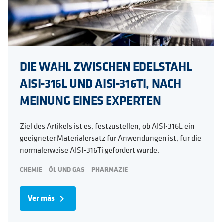
DIE WAHL ZWISCHEN EDELSTAHL
AISI-316L UND AISI-316TI, NACH
MEINUNG EINES EXPERTEN
Ziel des Artikels ist es, festzustellen, ob AISI-316L ein
geeigneter Materialersatz für Anwendungen ist, für die
normalerweise AISI-316Ti gefordert würde.
CHEMIE
ÖL UND GAS
PHARMAZIE
Ver más
navigate_next