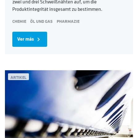
zwei und drei Schweißnähten auf, um die
Produktintegrität insgesamt zu bestimmen.
CHEMIE
ÖL UND GAS
PHARMAZIE
Ver más
navigate_next
ARTIKEL