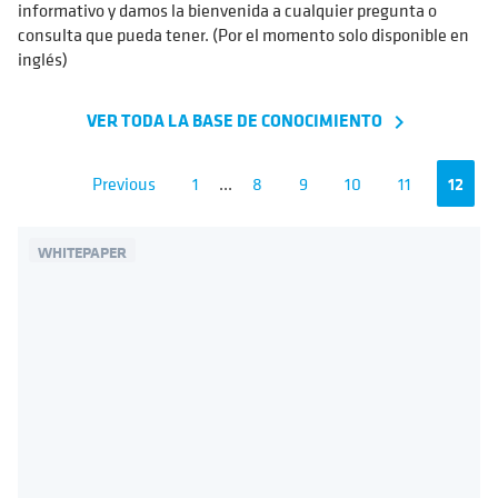
informativo y damos la bienvenida a cualquier pregunta o
consulta que pueda tener. (Por el momento solo disponible en
inglés)
VER TODA LA BASE DE CONOCIMIENTO
navigate_next
Previous
1
...
8
9
10
11
12
WHITEPAPER