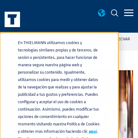
BASE DE CONOCIMIENTO
CAFÉ DE BARRIL: CÓMO APROVECHAR
home
navigate_next
navigate_next
En THIELMANN utilizamos cookies y
LA TENDENCIA
tecnologías similares propias y de terceros, de
sesión o persistentes, para hacer funcionar de
manera segura nuestra página web y
personalizar su contenido. Igualmente,
utilizamos cookies para medir y obtener datos
de la navegación que realizas y para ajustar la
publicidad a tus gustos y preferencias. Puedes
configurar y aceptar el uso de cookies a
continuación. Asimismo, puedes modificar tus
opciones de consentimiento en cualquier
momento visitando nuestra Política de Cookies
y obtener más información haciendo clic
aquí
.