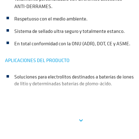
ANTI-DERRAMES.
Respetuoso con el medio ambiente.
Sistema de sellado ultra seguro y totalmente estanco.
En total conformidad con la ONU (ADR), DOT, CE y ASME.
APLICACIONES DEL PRODUCTO
Soluciones para electrolitos destinados a baterías de iones
de litio y determinadas baterías de plomo-ácido.
Ver más
expand_more