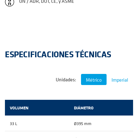
UN / ADR, DOT, CE, y ASME
ESPECIFICACIONES TÉCNICAS
Unidades:
Métrico
Imperial
VOLUMEN
DIÁMETRO
33 L
Ø395 mm