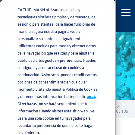
En THIELMANN utilizamos cookies y
tecnologías similares propias y de terceros, de
sesión o persistentes, para hacer funcionar de
manera segura nuestra página web y
personalizar su contenido. Igualmente,
CONTENEDORES PARA
utilizamos cookies para medir y obtener datos
de la navegación que realizas y para ajustar la
ELECTROLITOS
publicidad a tus gustos y preferencias. Puedes
configurar y aceptar el uso de cookies a
continuación. Asimismo, puedes modificar tus
opciones de consentimiento en cualquier
momento visitando nuestra Política de Cookies
y obtener más información haciendo clic
aquí
.
Si rechazas, no se hará seguimiento de tu
CONTENEDORES INDUSTRIALES
CONTENEDORES UN Y DOT
home
navigate_next
navigate_next
información cuando visites este sitio web. Se
PARA SUSTANCIAS PELIGROSAS
CONTENEDORES PARA ELECTROLITOS
navigate_next
usará una sola cookie en tu navegador para
recordar tu preferencia de que no se te haga
seguimiento.