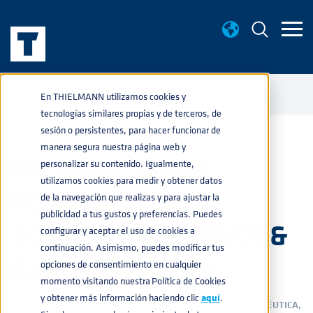
EVENTOS
INTERNATIONAL POWDER & BULK SOLIDS
home
navigate_next
navigate_next
En THIELMANN utilizamos cookies y
CONFERENCE & EXHIBITION 2023
tecnologías similares propias y de terceros, de
sesión o persistentes, para hacer funcionar de
manera segura nuestra página web y
INTERNATIONAL
personalizar su contenido. Igualmente,
utilizamos cookies para medir y obtener datos
POWDER & BULK
de la navegación que realizas y para ajustar la
publicidad a tus gustos y preferencias. Puedes
SOLIDS CONFERENCE &
configurar y aceptar el uso de cookies a
continuación. Asimismo, puedes modificar tus
EXHIBITION 2023
opciones de consentimiento en cualquier
momento visitando nuestra Política de Cookies
y obtener más información haciendo clic
aquí
.
QUÍMICA
,
ALIMENTACIÓN
,
PRODUCTOS
,
SERVICIOS
,
FARMACÉUTICA
,