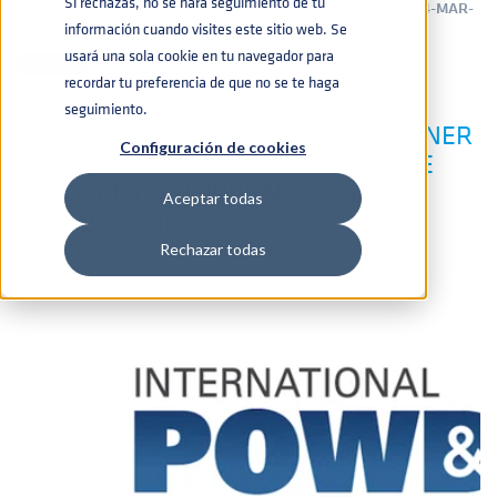
Si rechazas, no se hará seguimiento de tu
PINTURAS Y LACAS
,
AUTOMOVILÍSTICA
,
BATERÍAS
14-MAR-
2023 13:52:21
información cuando visites este sitio web. Se
usará una sola cookie en tu navegador para
recordar tu preferencia de que no se te haga
seguimiento.
THIELMANN SE COMPLACE EN EXPONER
Configuración de cookies
EN LA FERIA DE PROCESAMIENTO DE
PRODUCTOS SÓLIDOS NÚMERO 1 DE
Aceptar todas
NORTEAMÉRICA
Rechazar todas