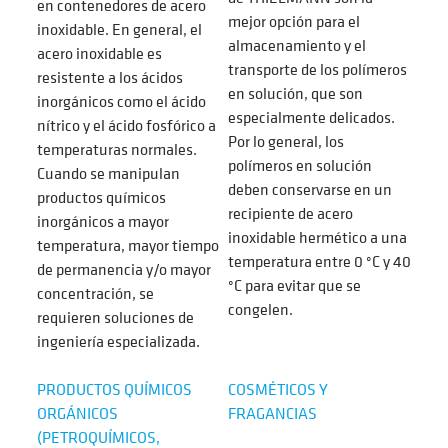
en contenedores de acero
mejor opción para el
inoxidable. En general, el
almacenamiento y el
acero inoxidable es
transporte de los polímeros
resistente a los ácidos
en solución, que son
inorgánicos como el ácido
especialmente delicados.
nítrico y el ácido fosfórico a
Por lo general, los
temperaturas normales.
polímeros en solución
Cuando se manipulan
deben conservarse en un
productos químicos
recipiente de acero
inorgánicos a mayor
inoxidable hermético a una
temperatura, mayor tiempo
temperatura entre 0 °C y 40
de permanencia y/o mayor
°C para evitar que se
concentración, se
congelen.
requieren soluciones de
ingeniería especializada.
PRODUCTOS QUÍMICOS
COSMÉTICOS Y
ORGÁNICOS
FRAGANCIAS
(PETROQUÍMICOS,