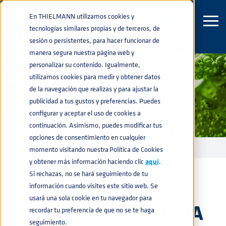
En THIELMANN utilizamos cookies y
tecnologías similares propias y de terceros, de
sesión o persistentes, para hacer funcionar de
manera segura nuestra página web y
INDUSTRIA QUÍMICA
personalizar su contenido. Igualmente,
utilizamos cookies para medir y obtener datos
de la navegación que realizas y para ajustar la
publicidad a tus gustos y preferencias. Puedes
configurar y aceptar el uso de cookies a
continuación. Asimismo, puedes modificar tus
opciones de consentimiento en cualquier
INDUSTRIAS
QUÍMICA
home
navigate_next
navigate_next
momento visitando nuestra Política de Cookies
y obtener más información haciendo clic
aquí
.
Si rechazas, no se hará seguimiento de tu
información cuando visites este sitio web. Se
usará una sola cookie en tu navegador para
LA ALTA RESISTENCIA
recordar tu preferencia de que no se te haga
seguimiento.