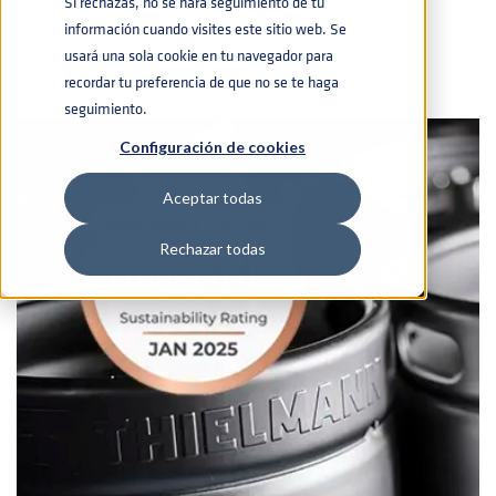
Si rechazas, no se hará seguimiento de tu
información cuando visites este sitio web. Se
PERCENTIL 68 EN EL RANKING DE
usará una sola cookie en tu navegador para
SOSTENIBILIDAD
recordar tu preferencia de que no se te haga
seguimiento.
Configuración de cookies
Aceptar todas
Rechazar todas