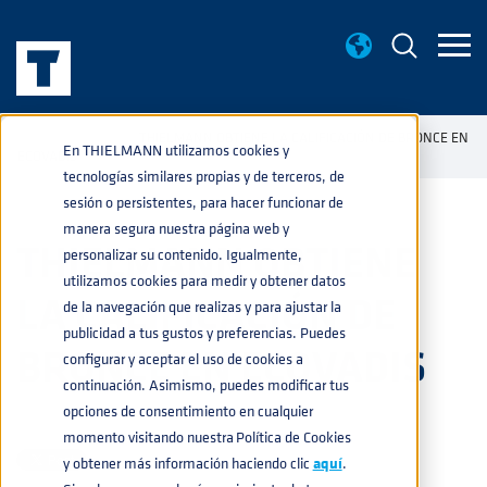
NOTICIAS
THIELMANN OBTIENE LA CALIFICACIÓN DE BRONCE EN
home
navigate_next
navigate_next
En THIELMANN utilizamos cookies y
ECOVADIS
tecnologías similares propias y de terceros, de
sesión o persistentes, para hacer funcionar de
manera segura nuestra página web y
THIELMANN OBTIENE
personalizar su contenido. Igualmente,
utilizamos cookies para medir y obtener datos
LA CALIFICACIÓN DE
de la navegación que realizas y para ajustar la
publicidad a tus gustos y preferencias. Puedes
BRONCE EN ECOVADIS
configurar y aceptar el uso de cookies a
continuación. Asimismo, puedes modificar tus
opciones de consentimiento en cualquier
PRENSA
19-FEB-2025 12:37:28
momento visitando nuestra Política de Cookies
y obtener más información haciendo clic
aquí
.