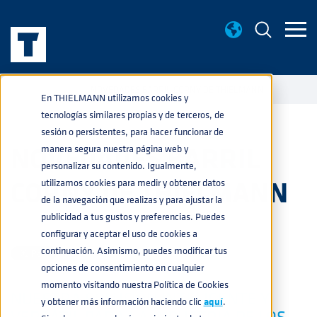
NOTICIAS
NOVEDADES BARRIL CORNY DE THIELMANN
home
navigate_next
navigate_next
En THIELMANN utilizamos cookies y
tecnologías similares propias y de terceros, de
sesión o persistentes, para hacer funcionar de
NOVEDADES BARRIL
manera segura nuestra página web y
personalizar su contenido. Igualmente,
CORNY DE THIELMANN
utilizamos cookies para medir y obtener datos
de la navegación que realizas y para ajustar la
publicidad a tus gustos y preferencias. Puedes
ALIMENTACIÓN
,
BEBIDAS
05-OCT-2020 13:31:00
configurar y aceptar el uso de cookies a
continuación. Asimismo, puedes modificar tus
opciones de consentimiento en cualquier
momento visitando nuestra Política de Cookies
NUESTRA SOLUCIÓN INTELIGENTE Y
y obtener más información haciendo clic
aquí
.
VERSÁTIL PARA LA INDUSTRIA DE LOS