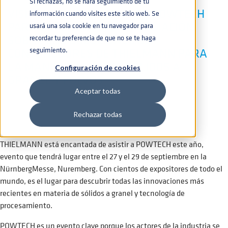
Si rechazas, no se hará seguimiento de tu
VISITE NUESTRO STAND EN POWTECH
información cuando visites este sitio web. Se
PARA OBTENER MÁS INFORMACIÓN
usará una sola cookie en tu navegador para
SOBRE LAS SOLUCIONES DE
recordar tu preferencia de que no se te haga
CONTENEDORES DE THIELMANN PARA
seguimiento.
LA MANIPULACIÓN DE SÓLIDOS A
Configuración de cookies
GRANEL Y POLVOS
Aceptar todas
Rechazar todas
THIELMANN está encantada de asistir a POWTECH este año,
evento que tendrá lugar entre el 27 y el 29 de septiembre en la
NürnbergMesse, Nuremberg. Con cientos de expositores de todo el
mundo, es el lugar para descubrir todas las innovaciones más
recientes en materia de sólidos a granel y tecnología de
procesamiento.
POWTECH es un evento clave porque los actores de la industria se