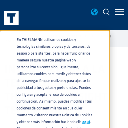
NOTICIAS
INTRODUCCIÓN A LA TECNOLOGÍA THIELMANN
home
navigate_next
navigate_next
En THIELMANN utilizamos cookies y
INSIGHT TECHNOLOGY
tecnologías similares propias y de terceros, de
sesión o persistentes, para hacer funcionar de
manera segura nuestra página web y
INTRODUCCIÓN A LA
personalizar su contenido. Igualmente,
utilizamos cookies para medir y obtener datos
TECNOLOGÍA
de la navegación que realizas y para ajustar la
publicidad a tus gustos y preferencias. Puedes
THIELMANN INSIGHT
configurar y aceptar el uso de cookies a
continuación. Asimismo, puedes modificar tus
TECHNOLOGY
opciones de consentimiento en cualquier
momento visitando nuestra Política de Cookies
y obtener más información haciendo clic
aquí
.
PRODUCTOS
,
SERVICIOS
02-FEB-2023 11:40:39