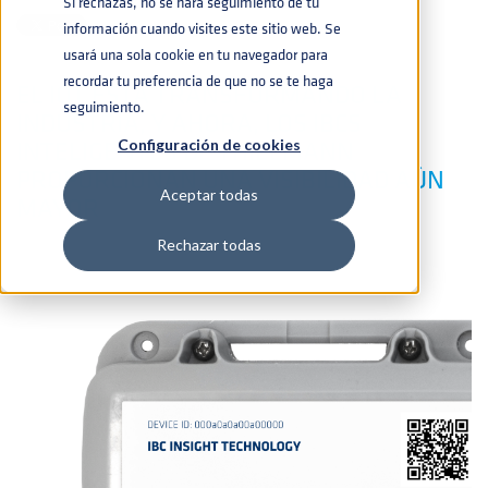
Si rechazas, no se hará seguimiento de tu
información cuando visites este sitio web. Se
usará una sola cookie en tu navegador para
recordar tu preferencia de que no se te haga
EL IOT ESTÁ TRANSFORMANDO LA
seguimiento.
INDUSTRIA, Y AHORA, LOS IBCS
INTELIGENTES DE THIELMANN
Configuración de cookies
PROPORCIONAN UNA VISIBILIDAD AÚN
Aceptar todas
MAYOR
Rechazar todas