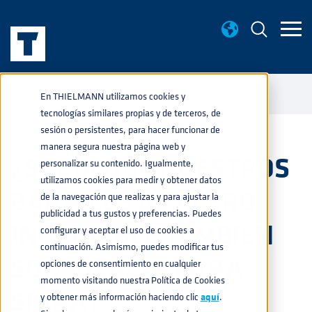
NOTICIAS
¿SABÍA QUE NUESTROS BARRILES DE ACERO
home
navigate_next
navigate_next
En THIELMANN utilizamos cookies y
INOXIDABLE TAMBIÉN SON IDEALES PARA SIDRA?
tecnologías similares propias y de terceros, de
sesión o persistentes, para hacer funcionar de
manera segura nuestra página web y
¿SABÍA QUE NUESTROS
personalizar su contenido. Igualmente,
utilizamos cookies para medir y obtener datos
BARRILES DE ACERO
de la navegación que realizas y para ajustar la
publicidad a tus gustos y preferencias. Puedes
INOXIDABLE TAMBIÉN
configurar y aceptar el uso de cookies a
continuación. Asimismo, puedes modificar tus
SON IDEALES PARA
opciones de consentimiento en cualquier
momento visitando nuestra Política de Cookies
SIDRA?
y obtener más información haciendo clic
aquí
.