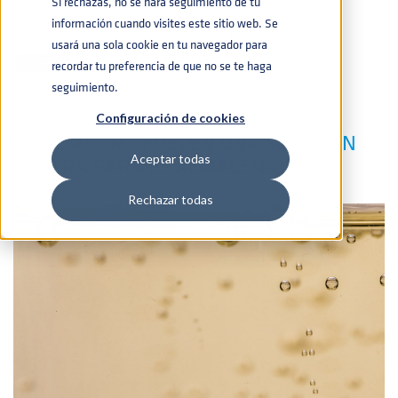
Si rechazas, no se hará seguimiento de tu
información cuando visites este sitio web. Se
BEBIDAS
,
PRODUCTOS
28-JUN-2019 12:13:00
usará una sola cookie en tu navegador para
recordar tu preferencia de que no se te haga
seguimiento.
LOS BARRILES PARA SIDRA DE
Configuración de cookies
THIELMANN OFRECEN UNA SOLUCIÓN
SEGURA PARA EL ALMACENAJE
Aceptar todas
Rechazar todas