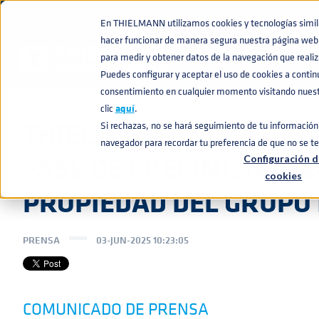
En THIELMANN utilizamos cookies y tecnologías similar
hacer funcionar de manera segura nuestra página web 
NOTICIAS
THIELMANN INICIA UNA NUEVA FASE DE CRECIMIENTO
home
navigate_next
navigate_next
para medir y obtener datos de la navegación que realiza
Puedes configurar y aceptar el uso de cookies a conti
consentimiento en cualquier momento visitando nuestr
clic
aquí
.
THIELMANN INICIA UNA
Si rechazas, no se hará seguimiento de tu información 
navegador para recordar tu preferencia de que no se t
FASE DE CRECIMIENTO B
Configuración d
cookies
PROPIEDAD DEL GRUPO 
PRENSA
03-JUN-2025 10:23:05
COMUNICADO DE PRENSA