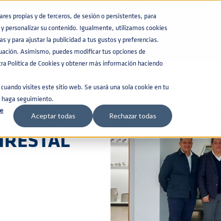
BASE DE CONOCIMIENTO
CATÁLOGOS
es propias y de terceros, de sesión o persistentes, para
y personalizar su contenido. Igualmente, utilizamos cookies
 BAJO LA PROPIEDAD DEL GRUPO IRESTAL
s y para ajustar la publicidad a tus gustos y preferencias.
BARRILES PARA BEBIDAS
nuación. Asimismo, puedes modificar tus opciones de
a Política de Cookies y obtener más información haciendo
 NUEVA
cuando visites este sitio web. Se usará una sola cookie en tu
e haga seguimiento.
AJO LA
e
Aceptar todas
Rechazar todas
IRESTAL