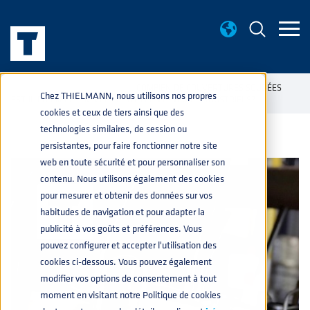
CONNAISANCES BASE
COMBIEN DE COUVERTURES SOUDÉES
home
navigate_next
navigate_next
Chez THIELMANN, nous utilisons nos propres
EST-IL POSSIBLE POUR LES PETITS CONTENEURS INDUSTRIELS?
cookies et ceux de tiers ainsi que des
technologies similaires, de session ou
persistantes, pour faire fonctionner notre site
web en toute sécurité et pour personnaliser son
contenu. Nous utilisons également des cookies
pour mesurer et obtenir des données sur vos
habitudes de navigation et pour adapter la
publicité à vos goûts et préférences. Vous
pouvez configurer et accepter l'utilisation des
cookies ci-dessous. Vous pouvez également
modifier vos options de consentement à tout
moment en visitant notre Politique de cookies