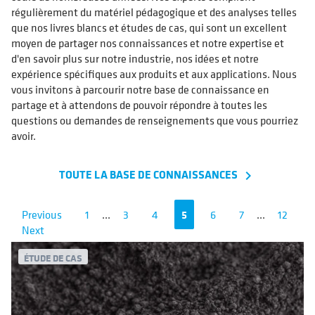
régulièrement du matériel pédagogique et des analyses telles
que nos livres blancs et études de cas, qui sont un excellent
moyen de partager nos connaissances et notre expertise et
d'en savoir plus sur notre industrie, nos idées et notre
expérience spécifiques aux produits et aux applications. Nous
vous invitons à parcourir notre base de connaissance en
partage et à attendons de pouvoir répondre à toutes les
questions ou demandes de renseignements que vous pourriez
avoir.
TOUTE LA BASE DE CONNAISSANCES
navigate_next
Previous
1
...
3
4
5
6
7
...
12
Next
ÉTUDE DE CAS