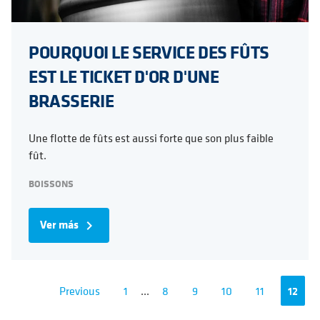
POURQUOI LE SERVICE DES FÛTS
EST LE TICKET D'OR D'UNE
BRASSERIE
Une flotte de fûts est aussi forte que son plus faible
fût.
BOISSONS
Ver más
navigate_next
Previous
1
...
8
9
10
11
12