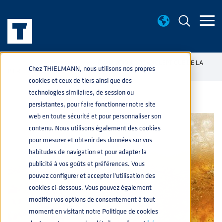
CONNAISANCES BASE
ÉVALUATION ORGANOLEPTIQUE DE LA
home
navigate_next
navigate_next
Chez THIELMANN, nous utilisons nos propres
BIÈRE STOCKÉE DANS DES FÛTS EN ACIER INOXYDABLE
cookies et ceux de tiers ainsi que des
technologies similaires, de session ou
persistantes, pour faire fonctionner notre site
web en toute sécurité et pour personnaliser son
contenu. Nous utilisons également des cookies
pour mesurer et obtenir des données sur vos
habitudes de navigation et pour adapter la
publicité à vos goûts et préférences. Vous
pouvez configurer et accepter l'utilisation des
cookies ci-dessous. Vous pouvez également
modifier vos options de consentement à tout
moment en visitant notre Politique de cookies