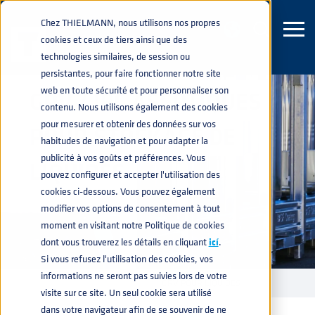
Chez THIELMANN, nous utilisons nos propres
cookies et ceux de tiers ainsi que des
technologies similaires, de session ou
persistantes, pour faire fonctionner notre site
web en toute sécurité et pour personnaliser son
GRV / IBC ASEPTIQUES
contenu. Nous utilisons également des cookies
pour mesurer et obtenir des données sur vos
POUR STOCKAGE DE
habitudes de navigation et pour adapter la
publicité à vos goûts et préférences. Vous
LIQUIDES
pouvez configurer et accepter l'utilisation des
cookies ci-dessous. Vous pouvez également
modifier vos options de consentement à tout
moment en visitant notre Politique de cookies
dont vous trouverez les détails en cliquant
icí
.
Si vous refusez l'utilisation des cookies, vos
informations ne seront pas suivies lors de votre
CONTENEURS INDUSTRIELS
GRV POUR LIQUIDES
home
navigate_next
navigate_next
visite sur ce site. Un seul cookie sera utilisé
dans votre navigateur afin de se souvenir de ne