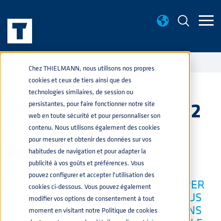
ÉVÉNEMENTS
CERVEZA MEXICO 2022
home
navigate_next
navigate_next
Chez THIELMANN, nous utilisons nos propres
cookies et ceux de tiers ainsi que des
technologies similaires, de session ou
CERVEZA MEXICO 2022
persistantes, pour faire fonctionner notre site
web en toute sécurité et pour personnaliser son
contenu. Nous utilisons également des cookies
BOISSONS
9 JUIN 2022 11:07:23
pour mesurer et obtenir des données sur vos
habitudes de navigation et pour adapter la
publicité à vos goûts et préférences. Vous
pouvez configurer et accepter l'utilisation des
THIELMANN SE RÉJOUIT DE PARTICIPER
cookies ci-dessous. Vous pouvez également
DE NOUVEAU À L'ÉVÉNEMENT LE PLUS
modifier vos options de consentement à tout
IMPORTANT DU ME ME MEXIQUE DANS
moment en visitant notre Politique de cookies