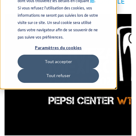
LE DOMAINE DE LA BIÈRE ARTISANALE
dont vous trouverez les détails en cliquant
icí
.
Si vous refusez l'utilisation des cookies, vos
informations ne seront pas suivies lors de votre
visite sur ce site. Un seul cookie sera utilisé
dans votre navigateur afin de se souvenir de ne
pas suivre vos préférences.
Paramètres du cookies
Tout accepter
Tout refuser