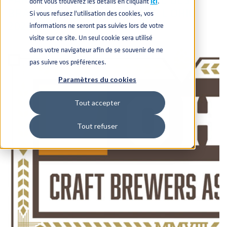
dont vous trouverez les détails en cliquant
icí
.
BRASSEURS ARTISANAUX DE L'OHIO
Si vous refusez l'utilisation des cookies, vos
2022 !
informations ne seront pas suivies lors de votre
visite sur ce site. Un seul cookie sera utilisé
dans votre navigateur afin de se souvenir de ne
pas suivre vos préférences.
Paramètres du cookies
Tout accepter
Tout refuser