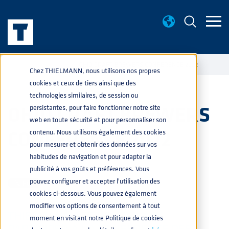
ÉVÉNEMENTS
OHIO CRAFT BREWERS CONFERENCE 2022
home
navigate_next
navigate_next
Chez THIELMANN, nous utilisons nos propres
cookies et ceux de tiers ainsi que des
technologies similaires, de session ou
OHIO CRAFT BREWERS
persistantes, pour faire fonctionner notre site
web en toute sécurité et pour personnaliser son
CONFERENCE 2022
contenu. Nous utilisons également des cookies
pour mesurer et obtenir des données sur vos
habitudes de navigation et pour adapter la
BOISSONS
19 JANV. 2022 17:34:38
publicité à vos goûts et préférences. Vous
pouvez configurer et accepter l'utilisation des
cookies ci-dessous. Vous pouvez également
modifier vos options de consentement à tout
THIELMANN EST HEUREUX DE
moment en visitant notre Politique de cookies
PARTICIPER À LA CONFÉRENCE DES