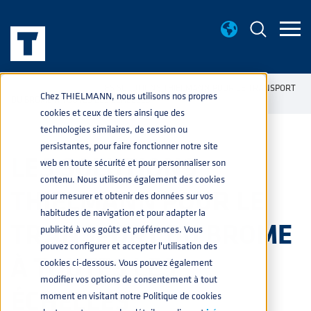
NOUVELLES
LES SOLUTIONS THIELMANN POUR LE TRANSPORT
home
navigate_next
navigate_next
Chez THIELMANN, nous utilisons nos propres
DU BROME À TOUTES LES ÉCHELLES
cookies et ceux de tiers ainsi que des
technologies similaires, de session ou
persistantes, pour faire fonctionner notre site
LES SOLUTIONS
web en toute sécurité et pour personnaliser son
contenu. Nous utilisons également des cookies
THIELMANN POUR LE
pour mesurer et obtenir des données sur vos
habitudes de navigation et pour adapter la
TRANSPORT DU BROME
publicité à vos goûts et préférences. Vous
pouvez configurer et accepter l'utilisation des
À TOUTES LES
cookies ci-dessous. Vous pouvez également
modifier vos options de consentement à tout
ÉCHELLES
moment en visitant notre Politique de cookies