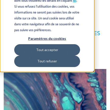
dont vous trouverez les détails en cliquant
icí
.
Si vous refusez l'utilisation des cookies, vos
CHIMIQUE
,
PRODUITS
26 MARS 2021 13:51:00
informations ne seront pas suivies lors de votre
visite sur ce site. Un seul cookie sera utilisé
dans votre navigateur afin de se souvenir de ne
pas suivre vos préférences.
DES CONTENEURS DE TOUTES TAILLES
RÉPONDENT AUX EXIGENCES DE
Paramètres du cookies
SÉCURITÉ RIGOUREUSES POUR LE
Tout accepter
TRANSPORT DE CETTE SUBSTANCE
DANGEREUSE
Tout refuser