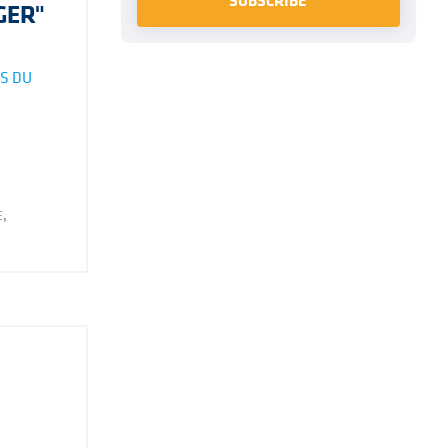
GER"
S DU
E
,