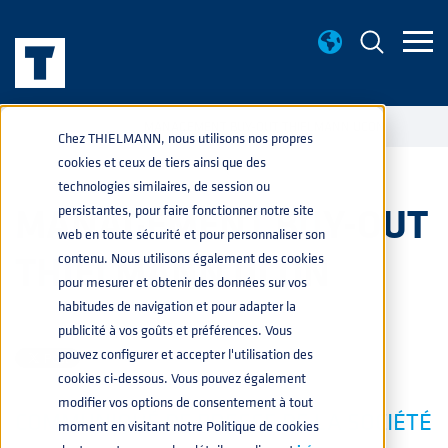
NOUVELLES
MANAGEMENT BUY-OUT THIELMANN UCON
home
navigate_next
navigate_next
Chez THIELMANN, nous utilisons nos propres
cookies et ceux de tiers ainsi que des
technologies similaires, de session ou
MANAGEMENT BUY-OUT
persistantes, pour faire fonctionner notre site
web en toute sécurité et pour personnaliser son
THIELMANN UCON
contenu. Nous utilisons également des cookies
pour mesurer et obtenir des données sur vos
habitudes de navigation et pour adapter la
PRESSE
8 FÉVR. 2024 10:05:12
publicité à vos goûts et préférences. Vous
pouvez configurer et accepter l'utilisation des
cookies ci-dessous. Vous pouvez également
modifier vos options de consentement à tout
COMMUNIQUÉ DE PRESSE DE LA SOCIÉTÉ
moment en visitant notre Politique de cookies