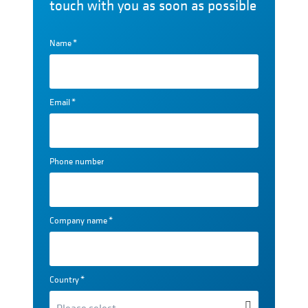
touch with you as soon as possible
Name
*
Email
*
Phone number
Company name
*
Country
*