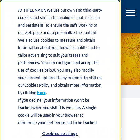
At THIELMANN we use our own and third-party
cookies and similar technologies, both session
and persistent, to ensure the safe working of
our web page and to personalize the content.
饮料行业
We also use cookies to measure and obtain
information about your browsing habits and to
tailor advertising to suit your tastes and
preferences. You can configure and accept the
use of cookies below. You may also modify
your consent options at any moment by visiting
our Cookies Policy and obtain more information
行业
饮料行业
home
navigate_next
navigate_next
by clicking
here
.
If you decline, your information won’t be
tracked when you visit this website. A single
cookie will be used in your browser to
remember your preference not to be tracked.
以最卫生、最坚固的
Cookies settings