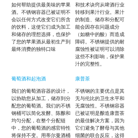
如何帮助提供最美味的苹果
和技术诀窍从啤酒行业
酒。不锈钢容器已被证明不
转移到果汁行业。果汁
会以任何方式改变它们所含
的制造、储存和分配可
的饮料，这使它们成为加工
能会因存在问题成分
和储存的理想选择，也保护
（如糖中的酸）而造成
了您的苹果酒从最初生产到
障碍。不锈钢提供的耐
最终消费的独特口味
腐蚀性被证明可以消除
这些不利影响，保护果
汁的完整性。
葡萄酒和起泡酒
康普茶
我们的葡萄酒容器的设计，
不锈钢的主要优点是其
以协助您从加工，储存到分
无与伦比的卫生水平和
配您的葡萄酒。我们的不锈
无腐蚀性。不锈钢容器
钢桶可以简化发酵、陈酿和
已被证明是酿造康普茶
均匀分配，在整个分配链
的最佳解决方案，因为
中，您的葡萄酒的感官特性
它们避免了酵母与其他
将保持不变。用蒂尔曼酒桶
细菌的联合反应，这得