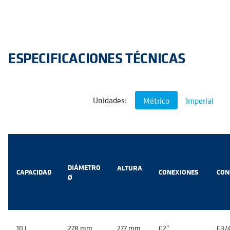
ESPECIFICACIONES TÉCNICAS
Unidades:
Métrico
Imperial
DIÁMETRO
ALTURA
CAPACIDAD
CONEXIONES
CON
Ø
10 L
278 mm
277 mm
G2"
G3/