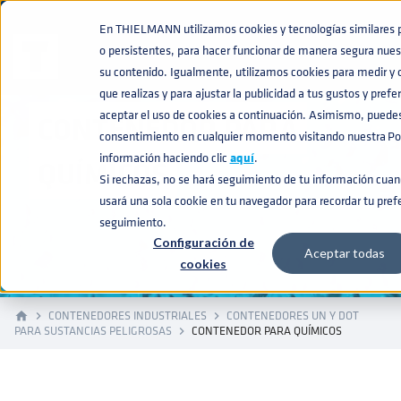
En THIELMANN utilizamos cookies y tecnologías similares pr
o persistentes, para hacer funcionar de manera segura nues
su contenido. Igualmente, utilizamos cookies para medir y 
que realizas y para ajustar la publicidad a tus gustos y pref
aceptar el uso de cookies a continuación. Asimismo, puedes
CONTENEDOR PARA
consentimiento en cualquier momento visitando nuestra Pol
información haciendo clic
aquí
.
QUÍMICOS
Si rechazas, no se hará seguimiento de tu información cuand
usará una sola cookie en tu navegador para recordar tu pref
seguimiento.
Configuración de
Aceptar todas
cookies
CONTENEDORES INDUSTRIALES
CONTENEDORES UN Y DOT
home
navigate_next
navigate_next
PARA SUSTANCIAS PELIGROSAS
CONTENEDOR PARA QUÍMICOS
navigate_next