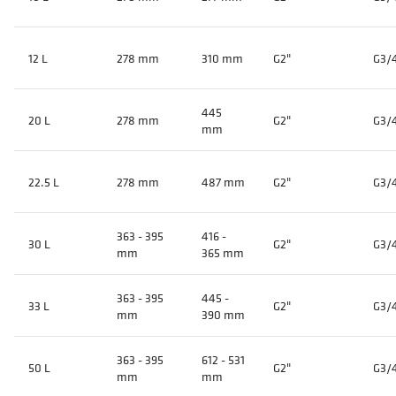
12 L
278 mm
310 mm
G2"
G3/
445
20 L
278 mm
G2"
G3/
mm
22.5 L
278 mm
487 mm
G2"
G3/
363 - 395
416 -
30 L
G2"
G3/
mm
365 mm
363 - 395
445 -
33 L
G2"
G3/
mm
390 mm
363 - 395
612 - 531
50 L
G2"
G3/
mm
mm