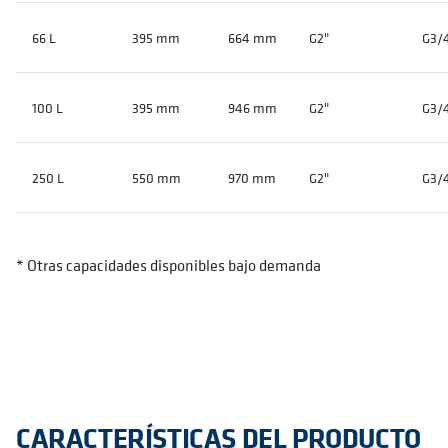
66 L
395 mm
664 mm
G2"
G3/
100 L
395 mm
946 mm
G2"
G3/
250 L
550 mm
970 mm
G2"
G3/
* Otras capacidades disponibles bajo demanda
CARACTERÍSTICAS DEL PRODUCTO