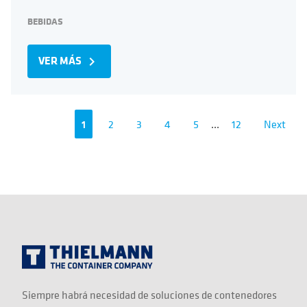
BEBIDAS
VER MÁS
navigate_next
1
2
3
4
5
...
12
Next
Siempre habrá necesidad de soluciones de contenedores