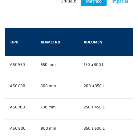
Unidad:
Métrico
Imperial
TIPO
DIÁMETRO
VOLUMEN
ASC 550
550 mm
150 a 300 L
ASC 600
600 mm
200 a 350 L
ASC 700
700 mm
250 a 450 L
ASC 800
800 mm
350 a 600 L