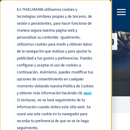
En THIELMANN utilizamos cookies y
tecnologías similares propias y de terceros, de
sesión o persistentes, para hacer funcionar de
manera segura nuestra página web y
personalizar su contenido. Igualmente,
CONTENEDOR ASÉPTICO
utilizamos cookies para medir y obtener datos
de la navegación que realizas y para ajustar la
PARA LÍQUIDOS ASC
publicidad a tus gustos y preferencias. Puedes
configurar y aceptar el uso de cookies a
continuación. Asimismo, puedes modificar tus
opciones de consentimiento en cualquier
momento visitando nuestra Política de Cookies
y obtener más información haciendo clic
aquí
.
Si rechazas, no se hará seguimiento de tu
PRODUCTOS
IBCS
CONTENEDOR IBC LÍQUIDOS
ASC
home
navigate_next
navigate_next
navigate_next
navigate_next
información cuando visites este sitio web. Se
CONTENEDOR ASÉPTICO
usará una sola cookie en tu navegador para
recordar tu preferencia de que no se te haga
seguimiento.