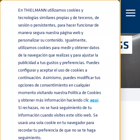
En THIELMANN utilizamos cookies y
tecnologías similares propias y de terceros, de
sesión o persistentes, para hacer funcionar de
manera segura nuestra página web y
personalizar su contenido. Igualmente,
BARRILES DIN - DIN KEGS
utilizamos cookies para medir y obtener datos
de la navegación que realizas y para ajustar la
publicidad a tus gustos y preferencias. Puedes
configurar y aceptar el uso de cookies a
continuación. Asimismo, puedes modificar tus
opciones de consentimiento en cualquier
momento visitando nuestra Política de Cookies
BARRILES DE ACERO INOXIDABLE
DIN
home
navigate_next
navigate_next
y obtener más información haciendo clic
aquí
.
Si rechazas, no se hará seguimiento de tu
información cuando visites este sitio web. Se
usará una sola cookie en tu navegador para
recordar tu preferencia de que no se te haga
seguimiento.