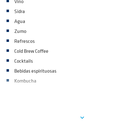
Vino
Sidra
Agua
Zumo
Refrescos
Cold Brew Coffee
Cocktails
Bebidas espirituosas
Kombucha
See more
expand_more