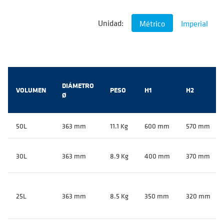
Unidad:
Métrico
Imperial
DIÁMETRO
VOLUMEN
PESO
H1
H2
Ø
50L
363 mm
11.1 Kg
600 mm
570 mm
30L
363 mm
8.9 Kg
400 mm
370 mm
25L
363 mm
8.5 Kg
350 mm
320 mm