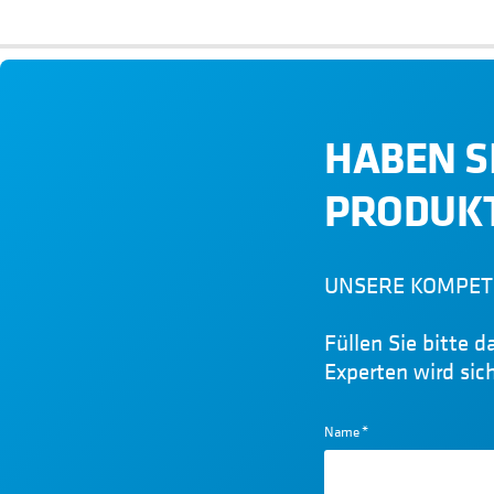
Um optimal die Kundenbedürfnisse zu erfüllen, bekommen unse
Anweisungen über die Eigenschaften, die das Material erfülle
Durch einen Warmschmiedeprozess können wir Muffen selbst 
keine Schweißprozesse durchgeführt werden und somit wird e
HABEN S
und eine hohe Widerstandsfähigkeit des Metalls erlangt.
PRODUKT
UNSERE KOMPET
Füllen Sie bitte 
Experten wird sic
Name
*