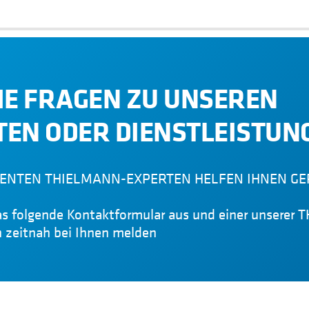
Apfelwein
Wasser
re Rohstoffzulieferer präzise
n muss.
Saft
Kaaltgepresster Kaffee
herstellen. Dadurch müssen
ine optimale Beschaffenheit
IE FRAGEN ZU UNSEREN
Spirituosen
Cocktails
EN ODER DIENSTLEISTUN
Kombucha
ENTEN THIELMANN-EXPERTEN HELFEN IHNEN GE
das folgende Kontaktformular aus und einer unsere
h zeitnah bei Ihnen melden