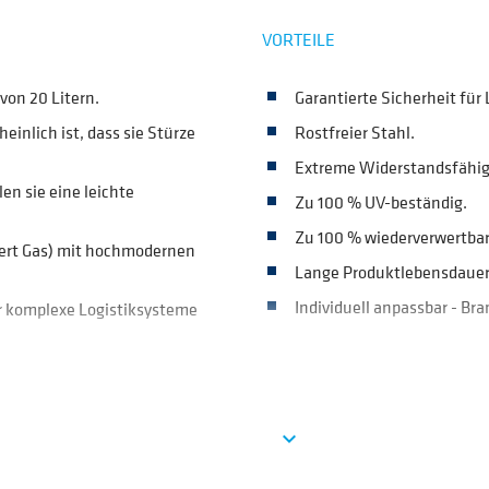
VORTEILE
on 20 Litern.
Garantierte Sicherheit für
inlich ist, dass sie Stürze
Rostfreier Stahl.
Extreme Widerstandsfähigk
en sie eine leichte
Zu 100 % UV-beständig.
Zu 100 % wiederverwertbar
rt Gas) mit hochmodernen
Lange Produktlebensdauer 
Individuell anpassbar - Br
 komplexe Logistiksysteme
PRODUKTANWENDUNGEN
das Fass und erleichtern
Bier
ck bei über 35 +/- 5 bar.
See more
expand_more
Wein