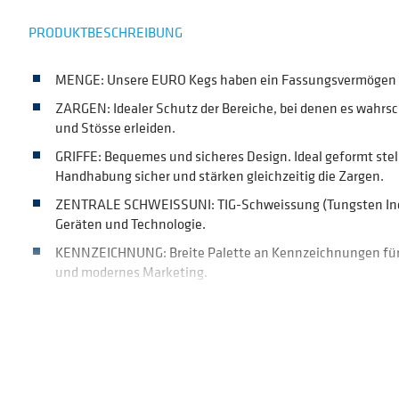
PRODUKTBESCHREIBUNG
MENGE: Unsere EURO Kegs haben ein Fassungsvermögen v
ZARGEN: Idealer Schutz der Bereiche, bei denen es wahrsche
und Stösse erleiden.
GRIFFE: Bequemes und sicheres Design. Ideal geformt stell
Handhabung sicher und stärken gleichzeitig die Zargen.
ZENTRALE SCHWEISSUNI: TIG-Schweissung (Tungsten Ine
Geräten und Technologie.
KENNZEICHNUNG: Breite Palette an Kennzeichnungen für
und modernes Marketing.
LAUFRINGE: Bieten eine höhere Widerstandsfähigkeit für 
gleichzeitig die Handhabung.
BERSTSCHEIBE: Garantierte Sicherheit im Falle von Überdru
NUTZEN