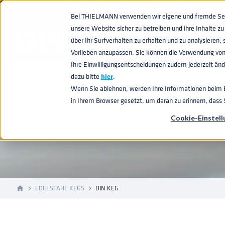
Bei THIELMANN verwenden wir eigene und fremde Sess
unsere Website sicher zu betreiben und ihre Inhalte 
über Ihr Surfverhalten zu erhalten und zu analysiere
Vorlieben anzupassen. Sie können die Verwendung von
Ihre Einwilligungsentscheidungen zudem jederzeit ände
dazu bitte
hier
.
DIN KEGS
Wenn Sie ablehnen, werden Ihre Informationen beim Be
in Ihrem Browser gesetzt, um daran zu erinnern, dass
Cookie-Einstel
EDELSTAHL KEGS
DIN KEG
home
navigate_next
navigate_next