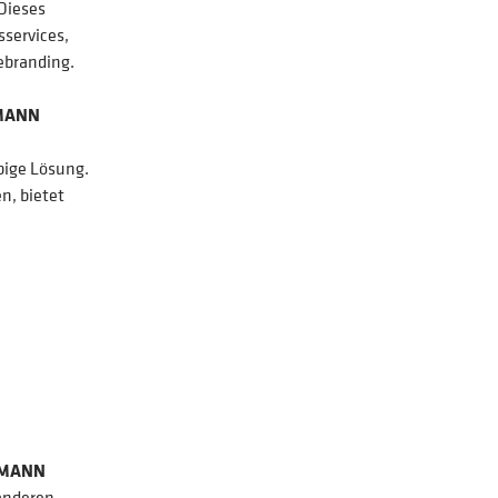
 Dieses
services,
ebranding.
LMANN
bige Lösung.
n, bietet
LMANN
anderen