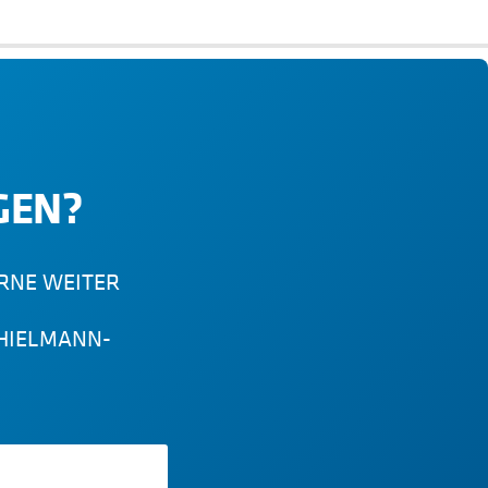
GEN?
RNE WEITER
r THIELMANN-