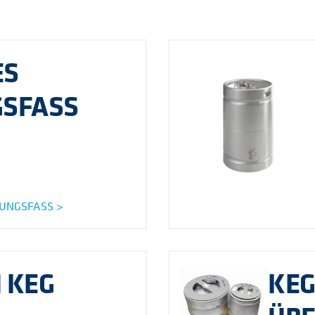
ES
SFASS
UNGSFASS >
 KEG
KEG