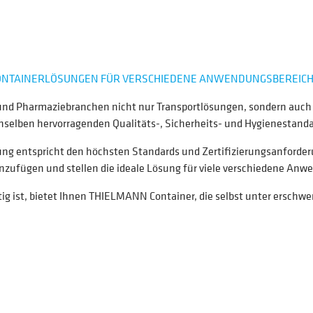
CONTAINERLÖSUNGEN FÜR VERSCHIEDENE ANWENDUNGSBEREIC
nd Pharmaziebranchen nicht nur Transportlösungen, sondern auch 
elben hervorragenden Qualitäts-, Sicherheits- und Hygienestandard
tung entspricht den höchsten Standards und Zertifizierungsanforder
inzufügen und stellen die ideale Lösung für viele verschiedene Anw
tig ist, bietet Ihnen THIELMANN Container, die selbst unter erschw