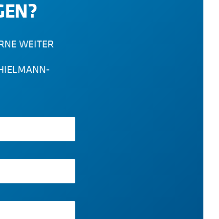
GEN?
RNE WEITER
r THIELMANN-