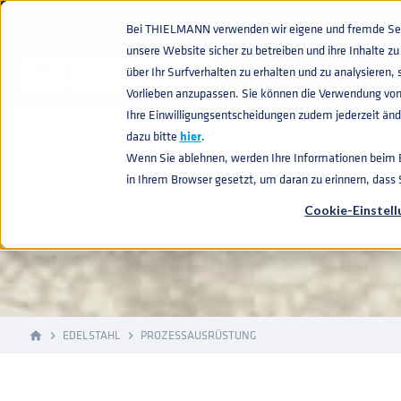
Bei THIELMANN verwenden wir eigene und fremde Sess
unsere Website sicher zu betreiben und ihre Inhalte 
über Ihr Surfverhalten zu erhalten und zu analysiere
Vorlieben anzupassen. Sie können die Verwendung von
Ihre Einwilligungsentscheidungen zudem jederzeit ände
dazu bitte
hier
.
PROZESSAUS
Wenn Sie ablehnen, werden Ihre Informationen beim Be
in Ihrem Browser gesetzt, um daran zu erinnern, dass
Cookie-Einstel
EDELSTAHL
PROZESSAUSRÜSTUNG
home
navigate_next
navigate_next