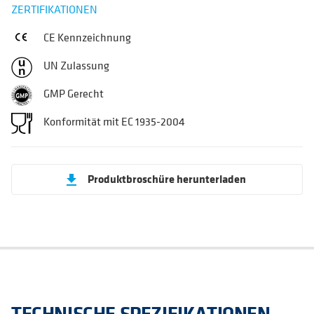
ZERTIFIKATIONEN
CE Kennzeichnung
UN Zulassung
GMP Gerecht
Konformität mit EC 1935-2004
Produktbroschüre herunterladen
get_app
TECHNISCHE SPEZIFIKATIONEN