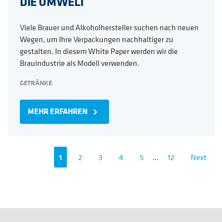
DIE UMWELT
Viele Brauer und Alkoholhersteller suchen nach neuen
Wegen, um Ihre Verpackungen nachhaltiger zu
gestalten. In diesem White Paper werden wir die
Brauindustrie als Modell verwenden.
GETRÄNKE
MEHR ERFAHREN
navigate_next
1
2
3
4
5
...
12
Next