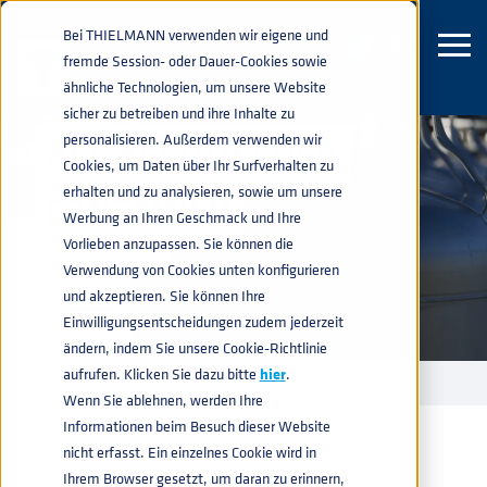
Bei THIELMANN verwenden wir eigene und
fremde Session- oder Dauer-Cookies sowie
ähnliche Technologien, um unsere Website
sicher zu betreiben und ihre Inhalte zu
personalisieren. Außerdem verwenden wir
ASC ASEPTISCHER
Cookies, um Daten über Ihr Surfverhalten zu
erhalten und zu analysieren, sowie um unsere
CONTAINER
Werbung an Ihren Geschmack und Ihre
Vorlieben anzupassen. Sie können die
Verwendung von Cookies unten konfigurieren
und akzeptieren. Sie können Ihre
Einwilligungsentscheidungen zudem jederzeit
ändern, indem Sie unsere Cookie-Richtlinie
aufrufen. Klicken Sie dazu bitte
hier
.
INDUSTRIE CONTAINERS
ASEPTISCHER IBCS
ASC
home
navigate_next
navigate_next
navigate_next
Wenn Sie ablehnen, werden Ihre
Informationen beim Besuch dieser Website
nicht erfasst. Ein einzelnes Cookie wird in
Ihrem Browser gesetzt, um daran zu erinnern,