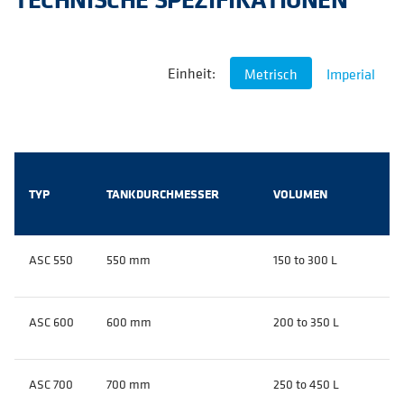
Einheit:
Metrisch
Imperial
TYP
TANKDURCHMESSER
VOLUMEN
ASC 550
550 mm
150 to 300 L
ASC 600
600 mm
200 to 350 L
ASC 700
700 mm
250 to 450 L