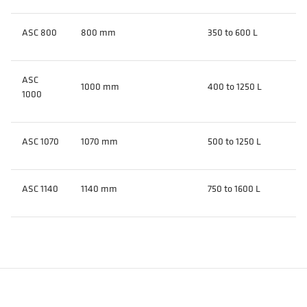
ASC 800
800 mm
350 to 600 L
ASC
1000 mm
400 to 1250 L
1000
ASC 1070
1070 mm
500 to 1250 L
ASC 1140
1140 mm
750 to 1600 L