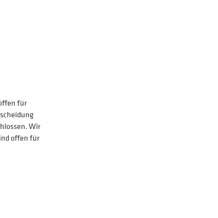
offen für
tscheidung
chlossen. Wir
ind offen für