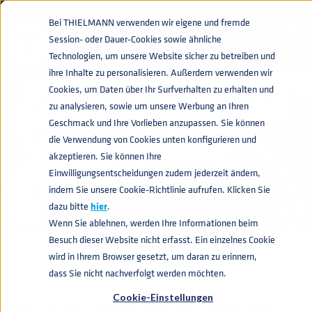
Bei THIELMANN verwenden wir eigene und fremde
Session- oder Dauer-Cookies sowie ähnliche
Technologien, um unsere Website sicher zu betreiben und
ihre Inhalte zu personalisieren. Außerdem verwenden wir
Cookies, um Daten über Ihr Surfverhalten zu erhalten und
DRUCKBEHÄLTER MIT CE
zu analysieren, sowie um unsere Werbung an Ihren
Geschmack und Ihre Vorlieben anzupassen. Sie können
KENNZEICHNUNG
die Verwendung von Cookies unten konfigurieren und
akzeptieren. Sie können Ihre
Einwilligungsentscheidungen zudem jederzeit ändern,
indem Sie unsere Cookie-Richtlinie aufrufen. Klicken Sie
dazu bitte
hier
.
Wenn Sie ablehnen, werden Ihre Informationen beim
Besuch dieser Website nicht erfasst. Ein einzelnes Cookie
INDUSTRIE CONTAINER
DRUCKBEHÄLTER
CE
home
navigate_next
navigate_next
navigate_next
wird in Ihrem Browser gesetzt, um daran zu erinnern,
dass Sie nicht nachverfolgt werden möchten.
Cookie-Einstellungen