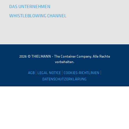
DAS UNTERNEHMEN
WHISTLEBLOWING CHANNEL
2026 © THIELMANN - The Container Company. Alle Rechte
vorbehalten.
|
|
|
AGB
LEGAL NOTICE
COOKIES-RICHTLINIEN
DATENSCHUTZERKLÄRUNG