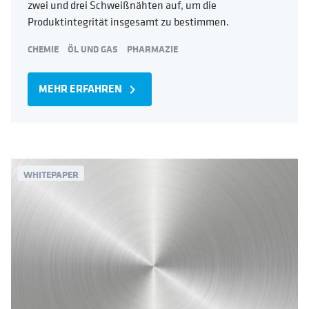
zwei und drei Schweißnähten auf, um die
Produktintegrität insgesamt zu bestimmen.
CHEMIE
ÖL UND GAS
PHARMAZIE
MEHR ERFAHREN
navigate_next
WHITEPAPER