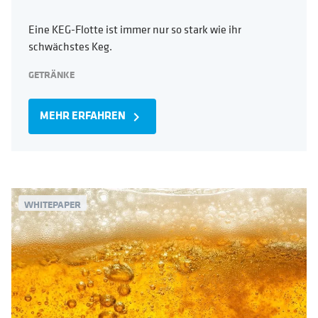
Eine KEG-Flotte ist immer nur so stark wie ihr
schwächstes Keg.
GETRÄNKE
MEHR ERFAHREN
navigate_next
WHITEPAPER