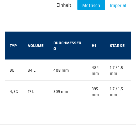
Einheit:
Metrisch
Imperial
DURCHMESSER
TYP
VOLUME
H1
STÄRKE
Ø
484
1,7 / 1,5
9G
34 L
408 mm
mm
mm
395
1,7 / 1,5
4,5G
17 L
309 mm
mm
mm