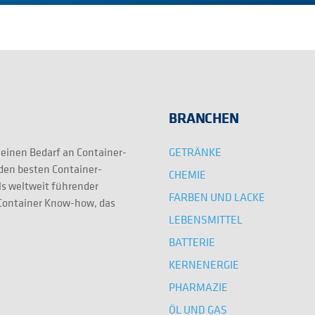
BRANCHEN
GETRÄNKE
 einen Bedarf an Container-
 den besten Container-
CHEMIE
ls weltweit führender
FARBEN UND LACKE
e Container Know-how, das
LEBENSMITTEL
BATTERIE
KERNENERGIE
PHARMAZIE
ÖL UND GAS