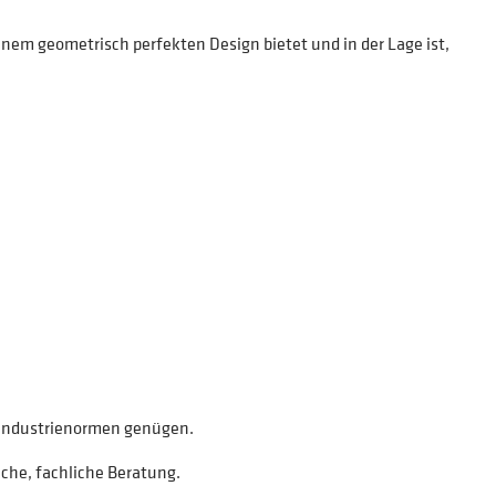
inem geometrisch perfekten Design bietet und in der Lage ist,
d Industrienormen genügen.
che, fachliche Beratung.