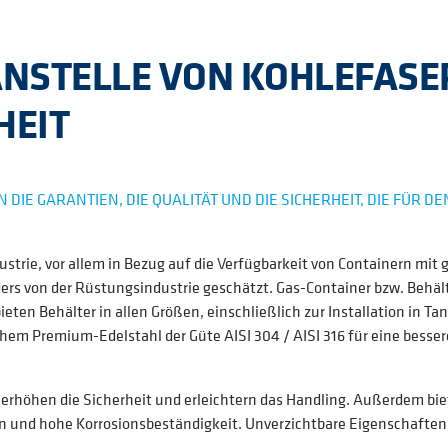
ANSTELLE VON KOHLEFAS
HEIT
IE GARANTIEN, DIE QUALITÄT UND DIE SICHERHEIT, DIE FÜR D
trie, vor allem in Bezug auf die Verfügbarkeit von Containern mit g
ders von der Rüstungsindustrie geschätzt. Gas-Container bzw. Behä
ten Behälter in allen Größen, einschließlich zur Installation in Ta
chem Premium-Edelstahl der Güte AISI 304 / AISI 316 für eine bess
erhöhen die Sicherheit und erleichtern das Handling. Außerdem bi
und hohe Korrosionsbeständigkeit. Unverzichtbare Eigenschaften fü