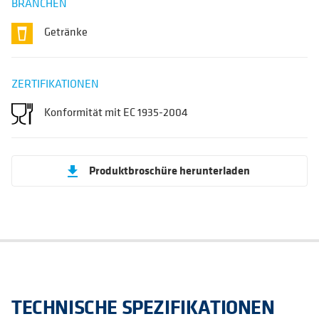
BRANCHEN
Getränke
ZERTIFIKATIONEN
Konformität mit EC 1935-2004
Produktbroschüre herunterladen
get_app
TECHNISCHE SPEZIFIKATIONEN