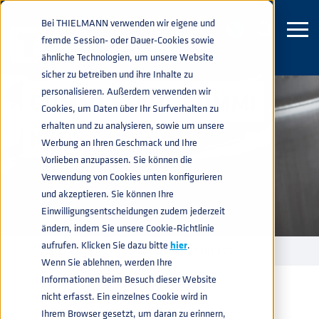
Bei THIELMANN verwenden wir eigene und
fremde Session- oder Dauer-Cookies sowie
ähnliche Technologien, um unsere Website
sicher zu betreiben und ihre Inhalte zu
personalisieren. Außerdem verwenden wir
GUMMI STAHL GUMMI
Cookies, um Daten über Ihr Surfverhalten zu
erhalten und zu analysieren, sowie um unsere
KEGS
Werbung an Ihren Geschmack und Ihre
Vorlieben anzupassen. Sie können die
Verwendung von Cookies unten konfigurieren
und akzeptieren. Sie können Ihre
Einwilligungsentscheidungen zudem jederzeit
ändern, indem Sie unsere Cookie-Richtlinie
aufrufen. Klicken Sie dazu bitte
hier
.
EDELSTAHL KEGS
GUMMI STAHL GUMMI KEGS
home
navigate_next
navigate_next
Wenn Sie ablehnen, werden Ihre
Informationen beim Besuch dieser Website
nicht erfasst. Ein einzelnes Cookie wird in
Ihrem Browser gesetzt, um daran zu erinnern,