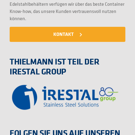
Edelstahlbehältern verfügen wir über das beste Container
Know-how, das unsere Kunden vertrauensvoll nutzen
können.
KONTAKT
navigate_next
THIELMANN IST TEIL DER
IRESTAL GROUP
FOLGEN SIE UNS AUF UNSEREN