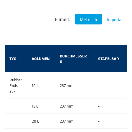
Einheit:
Metrisch
Imperial
DURCHMESSER
TYO
VOLUMEN
STAPELBAR
Ø
Rubber
Ends
10 L
237 mm
-
237
15 L
237 mm
-
20 L
237 mm
-