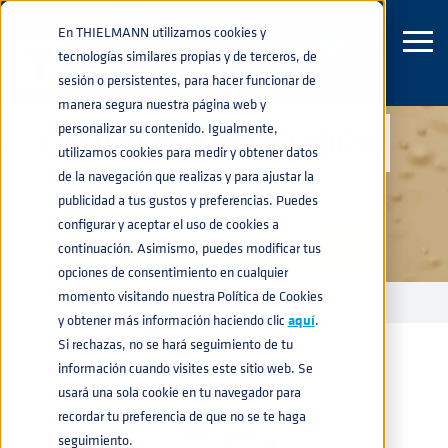
En THIELMANN utilizamos cookies y
tecnologías similares propias y de terceros, de
sesión o persistentes, para hacer funcionar de
manera segura nuestra página web y
personalizar su contenido. Igualmente,
BARRILES PARA SIDRA
utilizamos cookies para medir y obtener datos
de la navegación que realizas y para ajustar la
publicidad a tus gustos y preferencias. Puedes
configurar y aceptar el uso de cookies a
continuación. Asimismo, puedes modificar tus
opciones de consentimiento en cualquier
momento visitando nuestra Política de Cookies
BARRILES DE ACERO INOXIDABLE
BARRILES PARA SIDRA
home
navigate_next
navigate_next
y obtener más información haciendo clic
aquí
.
Si rechazas, no se hará seguimiento de tu
información cuando visites este sitio web. Se
usará una sola cookie en tu navegador para
recordar tu preferencia de que no se te haga
seguimiento.