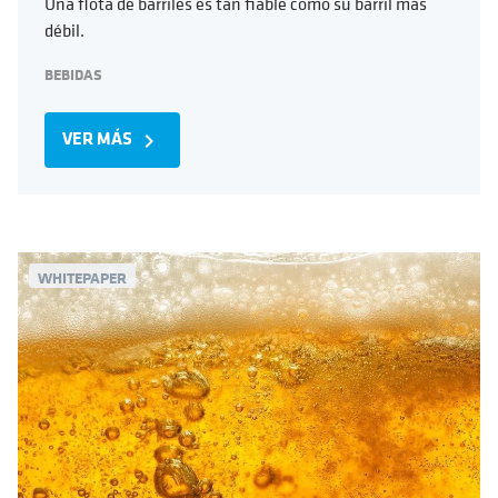
Una flota de barriles es tan fiable como su barril más
débil.
BEBIDAS
VER MÁS
navigate_next
WHITEPAPER