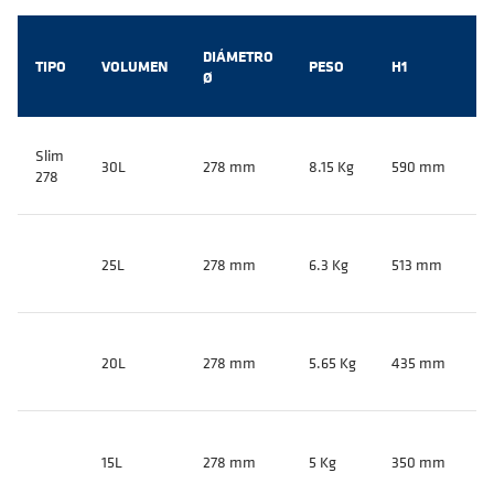
DIÁMETRO
TIPO
VOLUMEN
PESO
H1
H
Ø
Slim
30L
278 mm
8.15 Kg
590 mm
5
278
25L
278 mm
6.3 Kg
513 mm
4
20L
278 mm
5.65 Kg
435 mm
4
15L
278 mm
5 Kg
350 mm
3