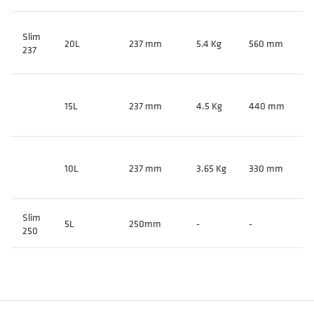
Slim
20L
237 mm
5.4 Kg
560 mm
5
237
15L
237 mm
4.5 Kg
440 mm
4
10L
237 mm
3.65 Kg
330 mm
3
Slim
5L
250mm
-
-
-
250