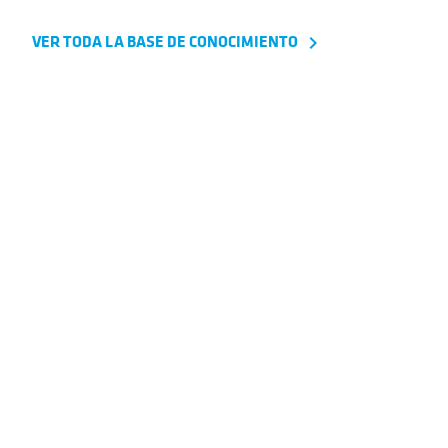
VER TODA LA BASE DE CONOCIMIENTO
navigate_next