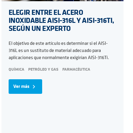
ELEGIR ENTRE EL ACERO
INOXIDABLE AISI-316L Y AISI-316TI,
SEGÚN UN EXPERTO
El objetivo de este artículo es determinar si el AISI-
316L es un sustituto de material adecuado para
aplicaciones que normalmente exigirían AISI-316Ti.
QUÍMICA
PETRÓLEO Y GAS
FARMACÉUTICA
Ver más
navigate_next