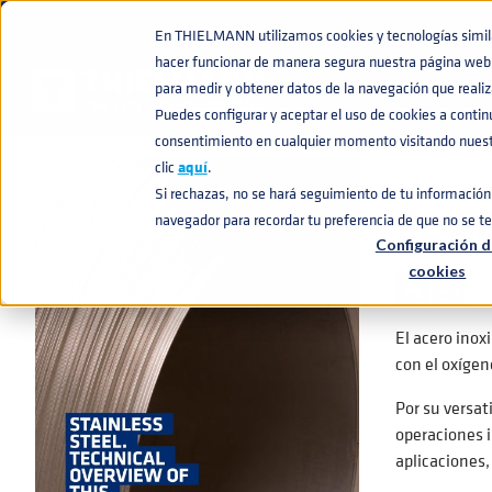
En THIELMANN utilizamos cookies y tecnologías similar
hacer funcionar de manera segura nuestra página web 
BASE DE CONOCIMIENTO
REVISIÓN TÉCNICA DEL ACERO INOXID
home
navigate_next
navigate_next
para medir y obtener datos de la navegación que realiza
Puedes configurar y aceptar el uso de cookies a conti
consentimiento en cualquier momento visitando nuestr
clic
aquí
.
📄
WHITEPAPER
Si rechazas, no se hará seguimiento de tu información 
EL A
navegador para recordar tu preferencia de que no se t
Configuración d
cookies
El acero ino
con el oxígen
Por su versat
operaciones i
aplicaciones,