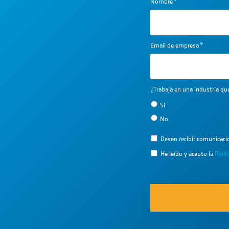
Nombre
*
Email de empresa
*
¿Trabaja en una industria q
Si
No
Deseo recibir comunicac
He leído y acepto la
Polít