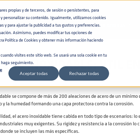
BASE DE CONOCIMIENTO
CATÁLOGOS
es propias y de terceros, de sesión o persistentes, para
y personalizar su contenido. Igualmente, utilizamos cookies
ABLE
s y para ajustar la publicidad a tus gustos y preferencias.
BARRILES PARA BEBIDAS
nuación. Asimismo, puedes modificar tus opciones de
a Política de Cookies y obtener más información haciendo
cuando visites este sitio web. Se usará una sola cookie en tu
CERO INOXIDABLE: ÚTIL 
e haga seguimiento.
e
Aceptar todas
Rechazar todas
xidable se compone de más de 200 aleaciones de acero de un mínimo 
o y la humedad formando una capa protectora contra la corrosión.
ilidad, el acero inoxidable tiene cabida en todo tipo de escenarios: l
ndustriales muy exigentes. Su rigidez y resistencia a la corrosión lo
 donde se incluyen las más específicas.