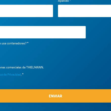
Apellido
*
ue use contenedores?
*
iones comerciales de THIELMANN.
ica de Privacidad
.
*