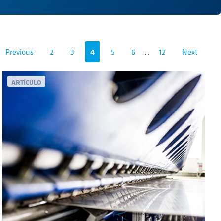
Previous
2
3
4
5
6
...
12
Next
ARTÍCULO