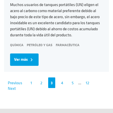
Muchos usuarios de tanques portátiles (UN) eligen el
acero al carbono como material preferente debido al
bajo precio de este tipo de acero, sin embargo, el acero
inoxidable es un excelente candidato para los tanques
portátiles (UN) debido al ahorro de costos acumulado
durante toda la vida útil del producto.
QUÍMICA
PETRÓLEO Y GAS
FARMACÉUTICA
Ver más
navigate_next
Previous
1
2
3
4
5
...
12
Next