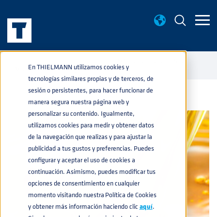
BASE DE CONOCIMIENTO
SISTEMAS DE DISTRIBUCIÓN DE
home
navigate_next
navigate_next
En THIELMANN utilizamos cookies y
COMBUSTIBLE PARA EL EJÉRCITO BELGA
tecnologías similares propias y de terceros, de
sesión o persistentes, para hacer funcionar de
manera segura nuestra página web y
personalizar su contenido. Igualmente,
utilizamos cookies para medir y obtener datos
de la navegación que realizas y para ajustar la
publicidad a tus gustos y preferencias. Puedes
configurar y aceptar el uso de cookies a
continuación. Asimismo, puedes modificar tus
opciones de consentimiento en cualquier
momento visitando nuestra Política de Cookies
y obtener más información haciendo clic
aquí
.