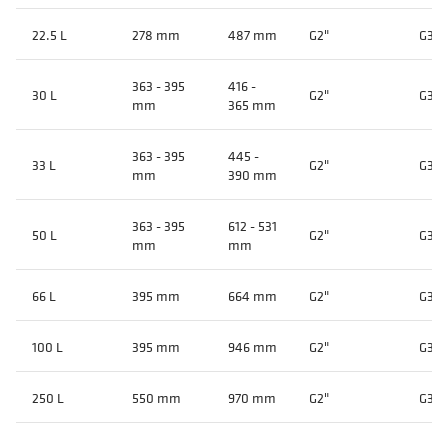
22.5 L
278 mm
487 mm
G2"
G3/4
363 - 395
416 -
30 L
G2"
G3/4
mm
365 mm
363 - 395
445 -
33 L
G2"
G3/4
mm
390 mm
363 - 395
612 - 531
50 L
G2"
G3/4
mm
mm
66 L
395 mm
664 mm
G2"
G3/4
100 L
395 mm
946 mm
G2"
G3/4
250 L
550 mm
970 mm
G2"
G3/4