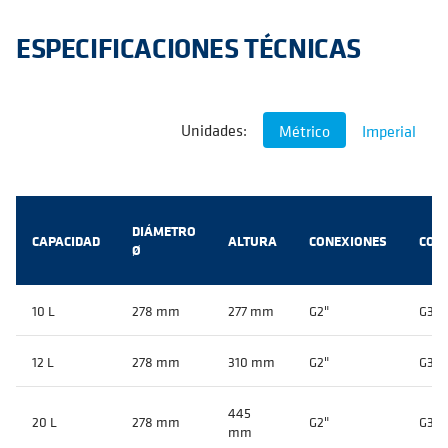
ESPECIFICACIONES TÉCNICAS
Unidades:
Métrico
Imperial
DIÁMETRO
CAPACIDAD
ALTURA
CONEXIONES
CON
Ø
10 L
278 mm
277 mm
G2"
G3/4
12 L
278 mm
310 mm
G2"
G3/4
445
20 L
278 mm
G2"
G3/4
mm