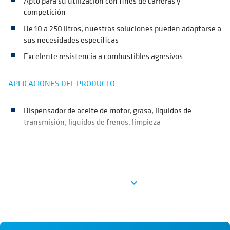
Apto para su utilización con fines de carreras y
competición
De 10 a 250 litros, nuestras soluciones pueden adaptarse a
sus necesidades específicas
Excelente resistencia a combustibles agresivos
APLICACIONES DEL PRODUCTO
Dispensador de aceite de motor, grasa, líquidos de
transmisión, líquidos de frenos, limpieza
Ver más
expand_more