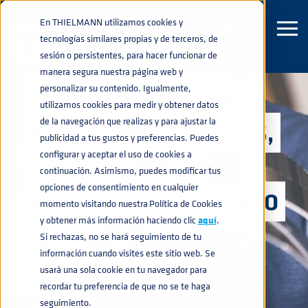
En THIELMANN utilizamos cookies y
tecnologías similares propias y de terceros, de
sesión o persistentes, para hacer funcionar de
manera segura nuestra página web y
personalizar su contenido. Igualmente,
CONTENEDORES PARA
utilizamos cookies para medir y obtener datos
de la navegación que realizas y para ajustar la
ACEITES INDUSTRIALES,
publicidad a tus gustos y preferencias. Puedes
configurar y aceptar el uso de cookies a
LUBRICANTES Y
continuación. Asimismo, puedes modificar tus
opciones de consentimiento en cualquier
ADITIVOS CON MARCADO
momento visitando nuestra Política de Cookies
y obtener más información haciendo clic
aquí
.
CE
Si rechazas, no se hará seguimiento de tu
información cuando visites este sitio web. Se
usará una sola cookie en tu navegador para
recordar tu preferencia de que no se te haga
seguimiento.