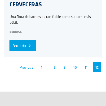
CERVECERAS
Una flota de barriles es tan fiable como su barril más
débil.
BEBIDAS
Ver más
navigate_next
Previous
1
...
8
9
10
11
12