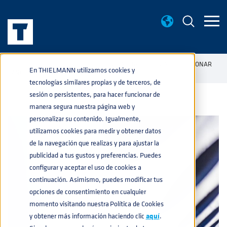
BASE DE CONOCIMIENTO
QUÉ ACERO ELEGIR AL SELECCIONAR
home
navigate_next
navigate_next
En THIELMANN utilizamos cookies y
TANQUES PORTÁTILES (UN)
tecnologías similares propias y de terceros, de
sesión o persistentes, para hacer funcionar de
manera segura nuestra página web y
personalizar su contenido. Igualmente,
utilizamos cookies para medir y obtener datos
de la navegación que realizas y para ajustar la
publicidad a tus gustos y preferencias. Puedes
configurar y aceptar el uso de cookies a
continuación. Asimismo, puedes modificar tus
opciones de consentimiento en cualquier
momento visitando nuestra Política de Cookies
y obtener más información haciendo clic
aquí
.