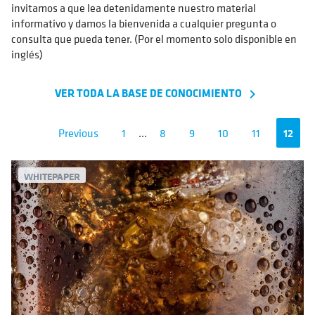
invitamos a que lea detenidamente nuestro material
informativo y damos la bienvenida a cualquier pregunta o
consulta que pueda tener. (Por el momento solo disponible en
inglés)
VER TODA LA BASE DE CONOCIMIENTO
navigate_next
Previous
1
...
8
9
10
11
12
WHITEPAPER