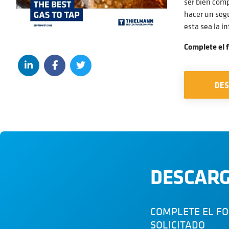
ser bien comp
hacer un segu
esta sea la i
Complete el 
DE
DESCARG
COMPLETE EL F
SOLICITADO