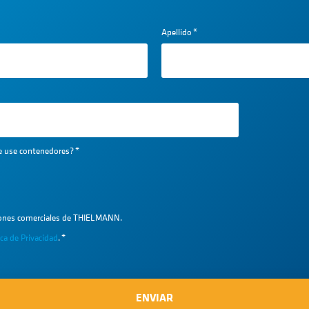
Apellido
*
ue use contenedores?
*
iones comerciales de THIELMANN.
ica de Privacidad
.
*