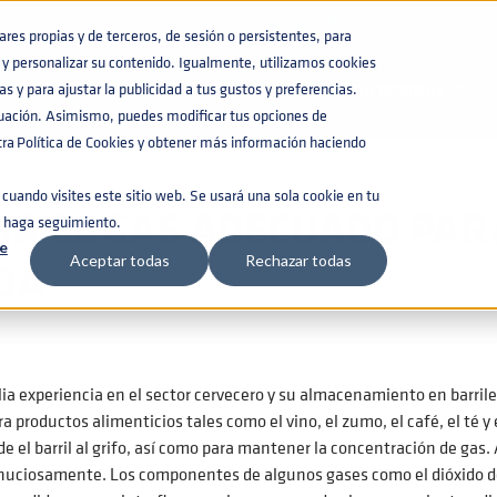
BASE DE CONOCIMIENTO
CATÁLOGOS
es propias y de terceros, de sesión o persistentes, para
y personalizar su contenido. Igualmente, utilizamos cookies
NSAR SU BEBIDA
s y para ajustar la publicidad a tus gustos y preferencias.
BARRILES PARA BEBIDAS
nuación. Asimismo, puedes modificar tus opciones de
a Política de Cookies y obtener más información haciendo
cuando visites este sitio web. Se usará una sola cookie en tu
JA EL GAS ADECUADO PAR
e haga seguimiento.
e
DA
Aceptar todas
Rechazar todas
a experiencia en el sector cervecero y su almacenamiento en barrile
a productos alimenticios tales como el vino, el zumo, el café, el té y 
e el barril al grifo, así como para mantener la concentración de gas. 
inuciosamente. Los componentes de algunos gases como el dióxido de