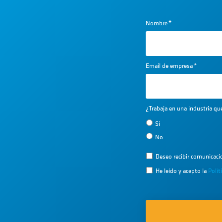
Nombre
*
Email de empresa
*
¿Trabaja en una industria q
Si
No
Deseo recibir comunicac
He leído y acepto la
Polít