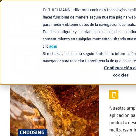
En THIELMANN utilizamos cookies y tecnologías similar
hacer funcionar de manera segura nuestra página web 
BASE DE CONOCIMIENTO
ESCOJA EL GAS ADECUADO PARA DISPE
home
navigate_next
navigate_next
para medir y obtener datos de la navegación que realiza
Puedes configurar y aceptar el uso de cookies a conti
consentimiento en cualquier momento visitando nuestr
clic
aquí
.
📄
WHITEPAPER
Si rechazas, no se hará seguimiento de tu información 
ESCO
navegador para recordar tu preferencia de que no se t
Configuración d
BEBI
cookies
Nuestra ampli
aplicación par
producto desd
realizarse m