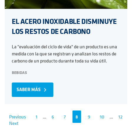
EL ACERO INOXIDABLE DISMINUYE
LOS RESTOS DE CARBONO
La "evaluación del ciclo de vida" de un producto es una
medida con la que se registran y analizan los restos de
carbono de un producto durante toda su vida útil.
BEBIDAS
SABER MÁS
navigate_next
Previous
1
...
6
7
8
9
10
...
12
Next