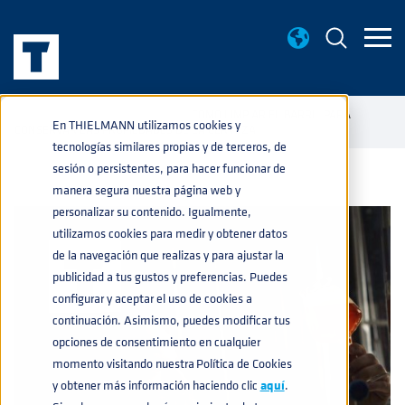
BASE DE CONOCIMIENTO
CÓMO LIMPIAR EL BARRIL PARA
home
navigate_next
navigate_next
En THIELMANN utilizamos cookies y
CONSERVAR LAS PROPIEDADES DE LA CERVEZA
tecnologías similares propias y de terceros, de
sesión o persistentes, para hacer funcionar de
manera segura nuestra página web y
personalizar su contenido. Igualmente,
utilizamos cookies para medir y obtener datos
de la navegación que realizas y para ajustar la
publicidad a tus gustos y preferencias. Puedes
configurar y aceptar el uso de cookies a
continuación. Asimismo, puedes modificar tus
opciones de consentimiento en cualquier
momento visitando nuestra Política de Cookies
y obtener más información haciendo clic
aquí
.