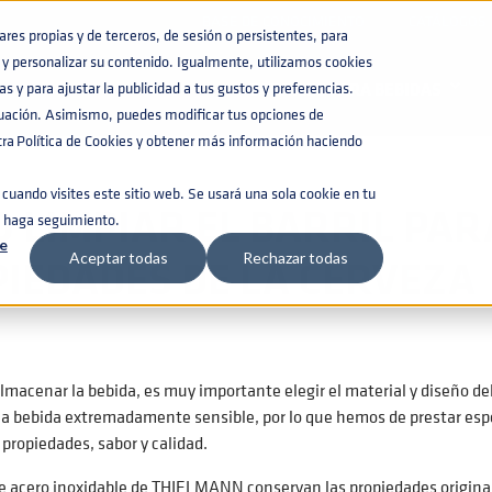
BASE DE CONOCIMIENTO
CATÁLOGOS
es propias y de terceros, de sesión o persistentes, para
y personalizar su contenido. Igualmente, utilizamos cookies
RVAR LAS PROPIEDADES DE LA CERVEZA
s y para ajustar la publicidad a tus gustos y preferencias.
BARRILES PARA BEBIDAS
nuación. Asimismo, puedes modificar tus opciones de
a Política de Cookies y obtener más información haciendo
cuando visites este sitio web. Se usará una sola cookie en tu
 LIMPIAR EL BARRIL PA
e haga seguimiento.
e
IEDADES DE LA CERVEZA
Aceptar todas
Rechazar todas
almacenar la bebida, es muy importante elegir el material y diseño del
a bebida extremadamente sensible, por lo que hemos de prestar especi
 propiedades, sabor y calidad.
de acero inoxidable de THIELMANN conservan las propiedades original