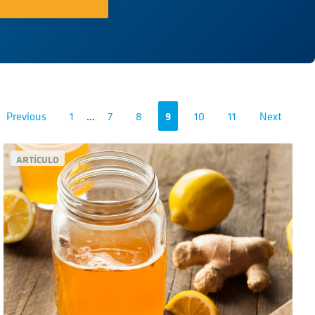
Previous
1
...
7
8
9
10
11
Next
ARTÍCULO