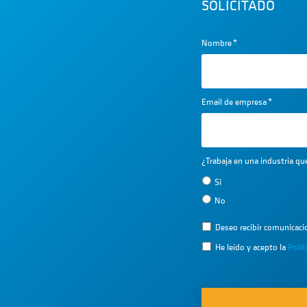
SOLICITADO
Nombre
*
Email de empresa
*
¿Trabaja en una industria q
Si
No
Deseo recibir comunicac
He leído y acepto la
Polít