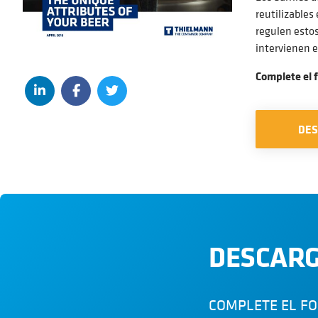
reutilizables
regulen estos
intervienen e
Complete el 
DE
DESCARG
COMPLETE EL F