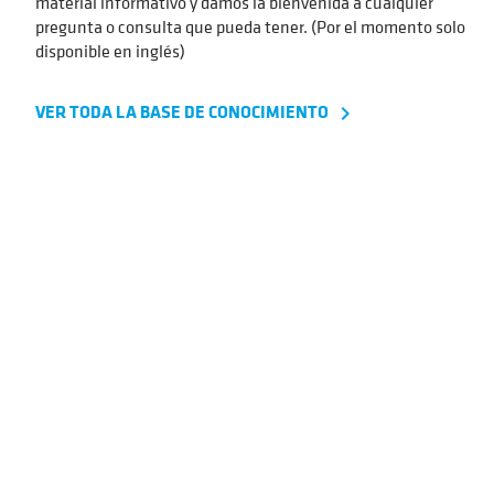
material informativo y damos la bienvenida a cualquier
pregunta o consulta que pueda tener. (Por el momento solo
disponible en inglés)
VER TODA LA BASE DE CONOCIMIENTO
navigate_next