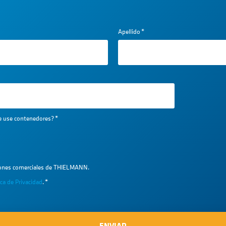
Apellido
*
ue use contenedores?
*
iones comerciales de THIELMANN.
ica de Privacidad
.
*