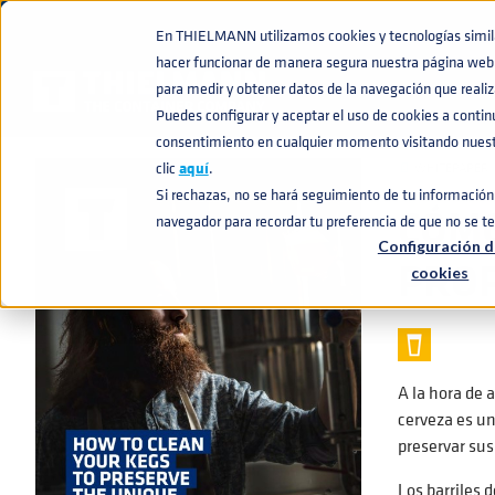
En THIELMANN utilizamos cookies y tecnologías similar
hacer funcionar de manera segura nuestra página web 
BASE DE CONOCIMIENTO
CÓMO LIMPIAR EL BARRIL PARA CONSE
home
navigate_next
navigate_next
para medir y obtener datos de la navegación que realiza
Puedes configurar y aceptar el uso de cookies a conti
consentimiento en cualquier momento visitando nuestr
clic
aquí
.
📄
WHITEPAPER
Si rechazas, no se hará seguimiento de tu información 
CÓMO
navegador para recordar tu preferencia de que no se t
Configuración d
PROP
cookies
A la hora de 
cerveza es un
preservar sus
Los barriles 